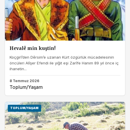
Hevalê min kuştin!
Koçgirî’den Dêrsim’e uzanan Kürt özgürlük mücadelesinin
öncüleri Alîşer Efendi ile yiğit eşi Zarîfe Hanım 89 yıl önce iç
ihanetin...
8 Temmuz 2026
Toplum/Yaşam
TOPLUM/YAŞAM