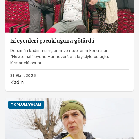
İzleyenleri çocukluğuna götürdü
Dêrsim’in kadim inançlarını ve ritüellerini konu alan
“Hewtemal” oyunu Hannover’de izleyiciyle buluştu.
Kirmanckî oyunu...
31 Mart 2026
Kadın
TOPLUM/YAŞAM