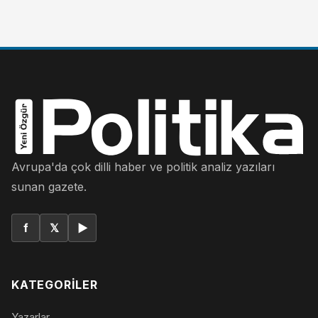
Avrupa'da çok dilli haber ve politik analiz yazıları
sunan gazete.
f
𝕏
▶
KATEGORILER
Yazarlar