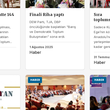
tte 144
Finali Riha yaptı
Sıra
toplums
DEM Parti, TJA, DBP
öncülüğünde başlatılan "Barış
ılması,
Sadece Kür
ve Demokratik Toplum
erinin
Ege’nin kö
Buluşmaları" sona erdi.
atılan
Anadolu’n
oplum...
yerleşimle
kadar geni
1 Ağustos 2025
Haber
31 Temmu
Haber
HABER
HABER