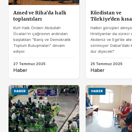
Amed ve Riha’da halk
Kürdistan ve
toplantıları
Türkiye'den kısa
Kürt Halk Önderi Abdullah
Halkın görüşleri alınıyo
Öcalan'ın çağrısının ardından
Hristiyanlar da süreci 
başlatılan "Barış ve Demokratik
Akdeniz ve Ege’de ate
Toplum Buluşmaları" devam
sönmüyor Gabar’daki k
ediyor.
dur diyecek?
27 Temmuz 2025
25 Temmuz 2025
Haber
Haber
HABER
HABER