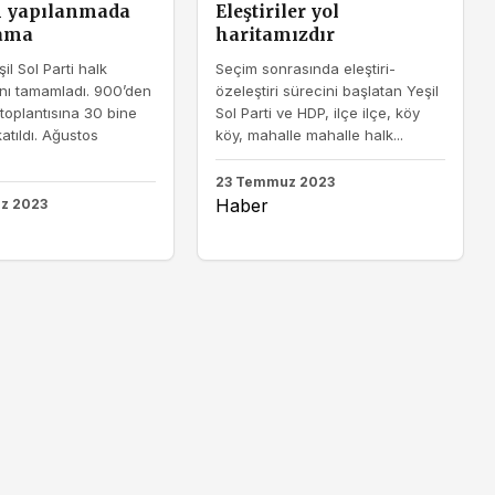
n yapılanmada
Eleştiriler yol
şama
haritamızdır
il Sol Parti halk
Seçim sonrasında eleştiri-
rını tamamladı. 900’den
özeleştiri sürecini başlatan Yeşil
 toplantısına 30 bine
Sol Parti ve HDP, ilçe ilçe, köy
katıldı. Ağustos
köy, mahalle mahalle halk...
23 Temmuz 2023
Haber
z 2023