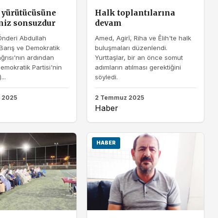
 yürütücüsüne
Halk toplantılarına
miz sonsuzdur
devam
Önderi Abdullah
Amed, Agirî, Riha ve Êlih'te halk
Barış ve Demokratik
buluşmaları düzenlendi.
rısı'nın ardından
Yurttaşlar, bir an önce somut
Demokratik Partisi'nin
adımların atılması gerektiğini
...
söyledi.
 2025
2 Temmuz 2025
Haber
HABER