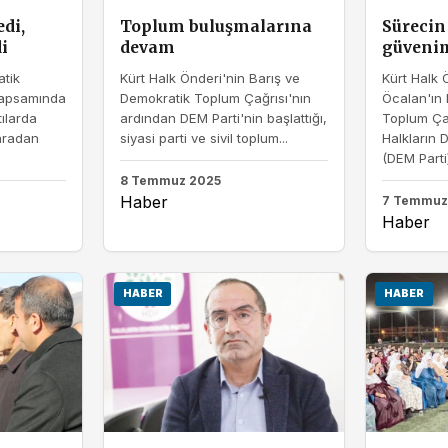
di,
Toplum buluşmalarına
Sürecin
i
devam
güveni
atik
Kürt Halk Önderi'nin Barış ve
Kürt Halk 
kapsamında
Demokratik Toplum Çağrısı'nın
Öcalan'ın 
tılarda
ardından DEM Parti'nin başlattığı,
Toplum Çağ
aradan
siyasi parti ve sivil toplum...
Halkların 
(DEM Parti)
8 Temmuz 2025
Haber
7 Temmuz
Haber
HABER
HABER