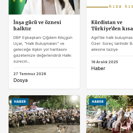
İnşa gücü ve öznesi
Kürdistan ve
halktır
Türkiye'den kısa
DBP Eşbaşkanı Çiğdem Kılıçgün
Agirî’de halk buluşma
Uçar, "Halk Buluşmaları" ve
Özer: Süreç tarihidir 
geleceğe ilişkin yol haritasını
ailesine taziye
gazetemize değerlendirdi Halkı
sürecin...
16 Aralık 2025
Haber
27 Temmuz 2026
Dosya
HABER
HABER