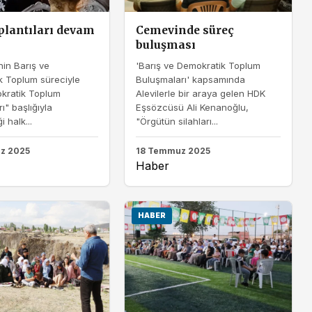
plantıları devam
Cemevinde süreç
buluşması
nin Barış ve
'Barış ve Demokratik Toplum
k Toplum süreciyle
Buluşmaları' kapsamında
mokratik Toplum
Alevilerle bir araya gelen HDK
ı" başlığıyla
Eşsözcüsü Ali Kenanoğlu,
 halk...
"Örgütün silahları...
z 2025
18 Temmuz 2025
Haber
HABER