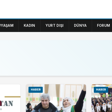
/YAŞAM
KADIN
YURT DIŞI
DÜNYA
FORUM
HABER
HABER