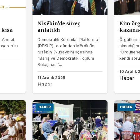
Nisêbîn’de süreç
Kim örg
 kısa
anlatıldı
kazana
sı Ahmet
Demokratik Kurumlar Platformu
Örgütlenm
Başaran'ın
(DEKUP) tarafından Mêrdîn'in
olmadığını
Nisêbîn (Nusaybin) ilçesinde
"Örgütlen
"Barış ve Demokratik Toplum
kendi soru
Buluşması"...
10 Aralık 
Haber
11 Aralık 2025
Haber
HABER
HABER