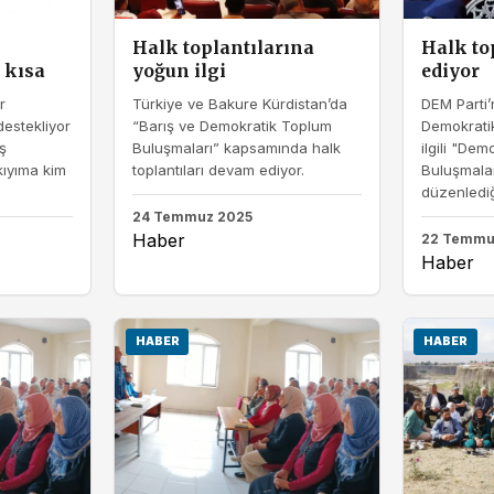
Halk toplantılarına
Halk to
 kısa
yoğun ilgi
ediyor
r
Türkiye ve Bakure Kürdistan’da
DEM Parti’
destekliyor
“Barış ve Demokratik Toplum
Demokrati
ş
Buluşmaları” kapsamında halk
ilgili "De
ıyıma kim
toplantıları devam ediyor.
Buluşmalar
düzenlediği
24 Temmuz 2025
Haber
22 Temmu
Haber
HABER
HABER