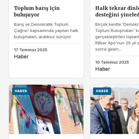
Toplum barış için
Halk tekrar dinle
buluşuyor
desteğini yineled
Barış ve Demokratik Toplum
Birçok kentte 'Demokr
Çağrısı' kapsamında yapılan halk
Toplum Buluşmaları' 
buluşmaları, aralıksız sürüyor.
gerçekleştirilen toplan
Rêber Apo'nun 26 yıl 
sonra gelen...
17 Temmuz 2025
Haber
10 Temmuz 2025
Haber
HABER
HABER