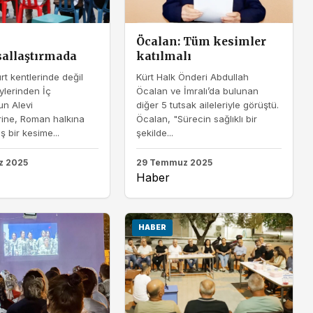
Öcalan: Tüm kesimler
allaştırmada
katılmalı
t kentlerinde değil
Kürt Halk Önderi Abdullah
ylerinden İç
Öcalan ve İmralı’da bulunan
un Alevi
diğer 5 tutsak aileleriyle görüştü.
rine, Roman halkına
Öcalan, "Sürecin sağlıklı bir
ş bir kesime...
şekilde...
z 2025
29 Temmuz 2025
Haber
HABER