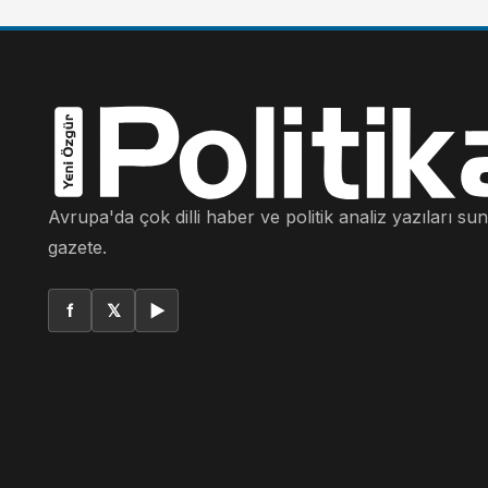
Avrupa'da çok dilli haber ve politik analiz yazıları su
gazete.
f
𝕏
▶