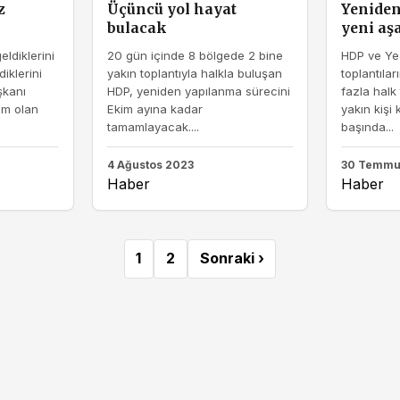
z
Üçüncü yol hayat
Yenide
bulacak
yeni a
ldiklerini
20 gün içinde 8 bölgede 2 bine
HDP ve Yeş
iklerini
yakın toplantıyla halkla buluşan
toplantıla
şkanı
HDP, yeniden yapılanma sürecini
fazla halk
im olan
Ekim ayına kadar
yakın kişi 
tamamlayacak....
başında...
4 Ağustos 2023
30 Temmu
Haber
Haber
1
2
Sonraki ›