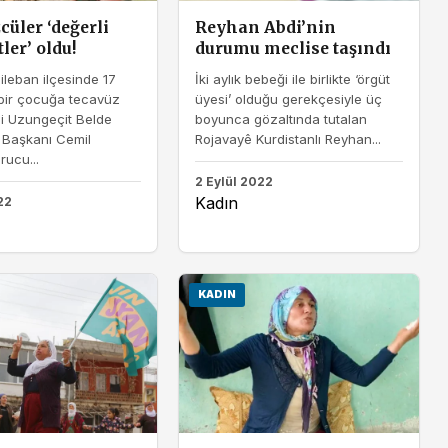
cüler ‘değerli
Reyhan Abdi’nin
ler’ oldu!
durumu meclise taşındı
Qileban ilçesinde 17
İki aylık bebeği ile birlikte ‘örgüt
 bir çocuğa tecavüz
üyesi’ olduğu gerekçesiyle üç
i Uzungeçit Belde
boyunca gözaltında tutalan
 Başkanı Cemil
Rojavayê Kurdistanlı Reyhan...
orucu...
2 Eylül 2022
Kadın
22
KADIN