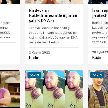
Firdevs’in
İran re
katledilmesinde üçüncü
protesto
şahıs DNA’sı
n polis
İran’da Jî
lerine
katledilme
Firdevs Babat'ın katledildiği
n mağdur
protesto e
sırada failin yanında üçüncü bir
masını...
yaşayan Kü
kişinin daha olduğu yapılan DNA
vermek için
testinde tespit edildi.
28 Eylül 2
2 Kasım 2022
Kadın
Kadın
KADIN
KADIN