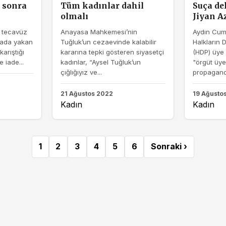
ıl sonra
Tüm kadınlar dahil
Suça del
olmalı
Jiyan A
e tecavüz
Anayasa Mahkemesi’nin
Aydın Cumh
rada yakan
Tuğluk’un cezaevinde kalabilir
Halkların 
karıştığı
kararına tepki gösteren siyasetçi
(HDP) üye
 iade...
kadınlar, “Aysel Tuğluk’un
"örgüt üye
çığlığıyız ve...
propaganda
21 Ağustos 2022
19 Ağusto
Kadın
Kadın
1
2
3
4
5
6
Sonraki ›