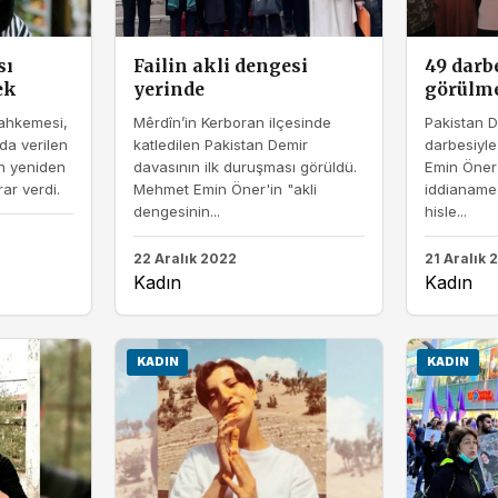
sı
Failin akli dengesi
49 darbe
ek
yerinde
görülm
Mahkemesi,
Mêrdîn’in Kerboran ilçesinde
Pakistan De
da verilen
katledilen Pakistan Demir
darbesiyle
n yeniden
davasının ilk duruşması görüldü.
Emin Öner
ar verdi.
Mehmet Emin Öner'in "akli
iddianame
dengesinin...
hisle...
22 Aralık 2022
21 Aralık 
Kadın
Kadın
KADIN
KADIN