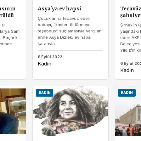
asının
Asya'ya ev hapsi
Tecavüz
rüldü
şahsiyet
Çocuklarına tecavüz eden
babayı, “kasten öldürmeye
ısı
Şirnex’in 
teşebbüs” suçlamasıyla yargılan
 Marya Sami
yaşındaki
anne Asya Dizlek, ev hapsi
sı Başûrê
eden AKP’l
kararıyla...
ntinde
Belediyesi
Yıldız’ın k
8 Eylül 2022
Kadın
6 Eylül 20
Kadın
KADIN
KADIN