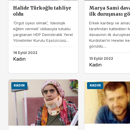
Halide Türkoğlu tahliye
Marya Sami dav
oldu
ilk duruşması gö
‘Örgüt üyesi olmak’, ‘ideolojik
Erkek kardeşi ve amac
eğitim vermek’ iddiasıyla tutuklu
tarafından katledilen
yargılanan HDP Demokratik Yerel
davasının ilk duruşma
Yönetimler Kurulu Eşsözcüsü...
Kurdistan’ın Hewler ke
görüldü....
16 Eylül 2022
Kadın
15 Eylül 2022
Kadın
KADIN
KADIN