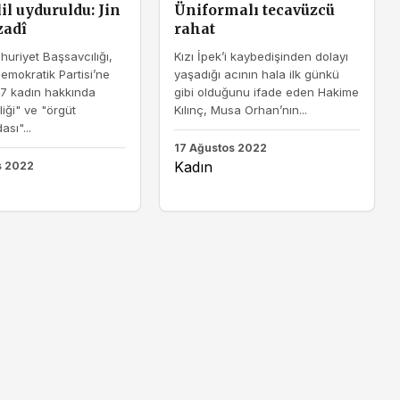
il uyduruldu: Jin
Üniformalı tecavüzcü
zadî
rahat
uriyet Başsavcılığı,
Kızı İpek’i kaybedişinden dolayı
Demokratik Partisi’ne
yaşadığı acının hala ilk günkü
 7 kadın hakkında
gibi olduğunu ifade eden Hakime
liği" ve "örgüt
Kılınç, Musa Orhan’nın...
sı"...
17 Ağustos 2022
Kadın
s 2022