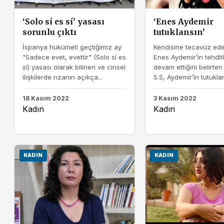
‘Solo sí es sí’ yasası
‘Enes Aydemir
sorunlu çıktı
tutuklansın’
İspanya hükümeti geçtiğimiz ay
Kendisine tecavüz ede
"Sadece evet, evettir" (Solo sí es
Enes Aydemir’in tehdit
sí) yasası olarak bilinen ve cinsel
devam ettiğini belirte
ilişkilerde rızanın açıkça...
S.S, Aydemir’in tutuklan
18 Kasım 2022
3 Kasım 2022
Kadın
Kadın
KADIN
KADIN