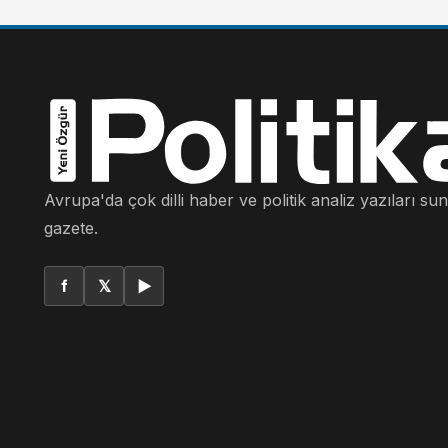
Avrupa'da çok dilli haber ve politik analiz yazıları su
gazete.
f
𝕏
▶