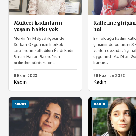
Mülteci kadınların
Katletme girişim
yaşam hakkı yok
hal
Mêrdîn'in Mîdyad ilçesinde
Evli olduğu kadını kat
Serkan Özgün isimli erkek
girişiminde bulunan S.
tarafından katledilen Êzîdî kadın
verilen cezada, 'iyi hal
Baran Hasan Rasho'nun
uygulandı. Av. Dilan G
ardından sürdürülen...
bunun...
9 Ekim 2023
29 Haziran 2023
Kadın
Kadın
KADIN
KADIN