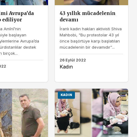
jimi Avrupa’da
43 yıllık mücadelenin
 ediliyor
devamı
na Amînî’nin
İranlı kadın hakları aktivisti Shiva
siyle başlayan
Mahbobi, "Bu protestolar 43 yıl
ylemlerine Avrupa’da
önce başörtüye karşı başlatılan
rdistanlılar destek
mücadelenin bir devamıdır”...
 birçok...
26 Eylül 2022
Kadın
022
KADIN