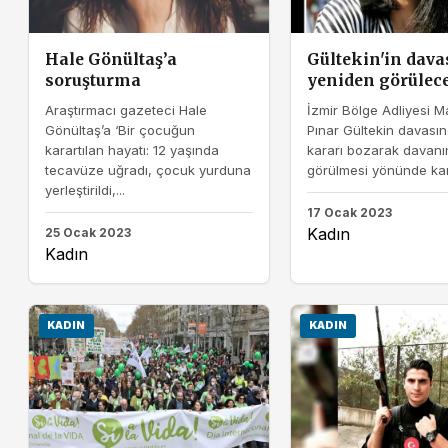
Hale Gönültaş’a
Gültekin'in dava
soruşturma
yeniden görülec
Araştırmacı gazeteci Hale
İzmir Bölge Adliyesi 
Gönültaş’a ‘Bir çocuğun
Pınar Gültekin davasın
karartılan hayatı: 12 yaşında
kararı bozarak davanı
tecavüze uğradı, çocuk yurduna
görülmesi yönünde kar
yerleştirildi,...
17 Ocak 2023
Kadın
25 Ocak 2023
Kadın
KADIN
KADIN