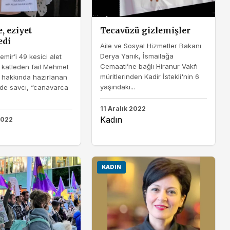
, eziyet
Tecavüzü gizlemişler
edi
Aile ve Sosyal Hizmetler Bakanı
Derya Yanık, İsmailağa
mir’i 49 kesici alet
Cemaati’ne bağlı Hiranur Vakfı
 katleden fail Mehmet
müritlerinden Kadir İstekli'nin 6
 hakkında hazırlanan
yaşındaki...
de savcı, “canavarca
11 Aralık 2022
Kadın
2022
KADIN