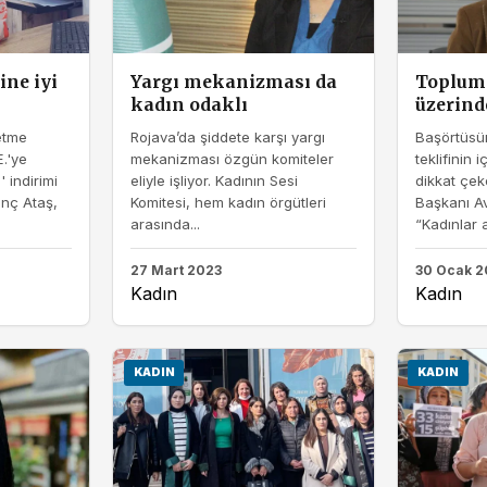
ine iyi
Yargı mekanizması da
Toplum
kadın odaklı
üzerind
letme
Rojava’da şiddete karşı yargı
Başörtüsü
E.'ye
mekanizması özgün komiteler
teklifinin i
' indirimi
eliyle işliyor. Kadının Sesi
dikkat çe
enç Ataş,
Komitesi, hem kadın örgütleri
Başkanı Av
arasında...
“Kadınlar a
27 Mart 2023
30 Ocak 2
Kadın
Kadın
KADIN
KADIN