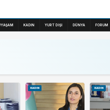
/YAŞAM
KADIN
YURT DIŞI
DÜNYA
FORUM
KADIN
KADIN