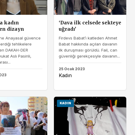
a kadın
‘Dava ilk celsede sekteye
en dizayn
uğradı’
ne Anayasal güvence
Firdevs Babat’ı katleden Ahmet
çerdiği tehlikelere
Babat hakkında açılan davanın
ken DAKAH-DER
ilk duruşması görüldü. Fail, can
ukat Aslı Pasinli,
güvenliği gerekçesiyle davanın...
rası...
25 Ocak 2023
Kadın
023
KADIN