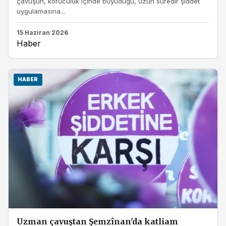
çavuşun, koruculuk içinde büyüdüğü, uzun süredir şiddet
uygulamasına...
15 Haziran 2026
Haber
HABER
Uzman çavuştan Şemzînan'da katliam