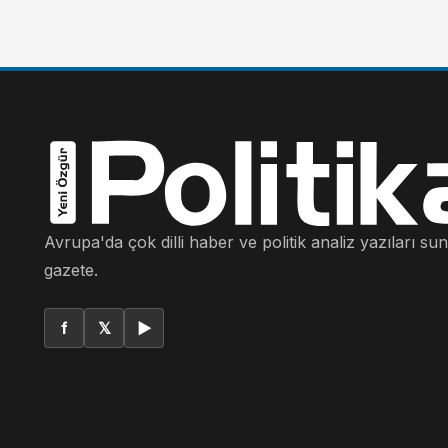
Avrupa'da çok dilli haber ve politik analiz yazıları su
gazete.
f
𝕏
▶