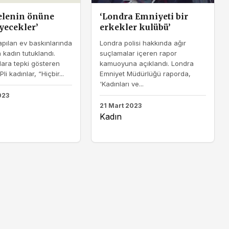
elenin önüne
‘Londra Emniyeti bir
ecekler’
erkekler kulübü’
apılan ev baskınlarında
Londra polisi hakkında ağır
 kadın tutuklandı.
suçlamalar içeren rapor
ara tepki gösteren
kamuoyuna açıklandı. Londra
i kadınlar, “Hiçbir...
Emniyet Müdürlüğü raporda,
'Kadınları ve...
023
21 Mart 2023
Kadın