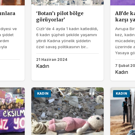
ınlara
‘Botan’ı pilot bölge
AB’de k
görüyorlar’
karşı y
diyesi ve
Cizîr'de 4 ayda 1 kadın katledildi,
Avrupa Birl
 şiddet
6 kadın şüpheli şekilde yaşamını
kez, kadın
ardım
yitirdi Kadına yönelik şiddetin
mücadeley
ıyla
özel savaş politikasının bir...
üzerinde 
Yasaya gör
21 Haziran 2024
Kadın
7 Şubat 2
Kadın
KADIN
KADIN