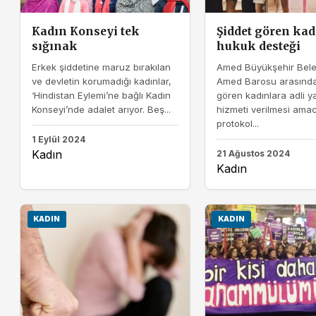
Kadın Konseyi tek
Şiddet gören kad
sığınak
hukuk desteği
Erkek şiddetine maruz bırakılan
Amed Büyükşehir Bele
ve devletin korumadığı kadınlar,
Amed Barosu arasında
‘Hindistan Eylemi’ne bağlı Kadın
gören kadınlara adli y
Konseyi’nde adalet arıyor. Beş...
hizmeti verilmesi amac
protokol...
1 Eylül 2024
Kadın
21 Ağustos 2024
Kadın
KADIN
KADIN