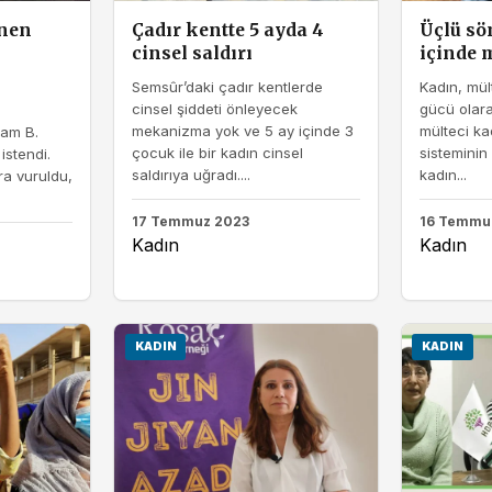
enen
Çadır kentte 5 ayda 4
Üçlü sö
cinsel saldırı
içinde 
Semsûr’daki çadır kentlerde
Kadın, mü
cinsel şiddeti önleyecek
gücü olara
mekanizma yok ve 5 ay içinde 3
mülteci ka
am B.
çocuk ile bir kadın cinsel
sisteminin 
istendi.
saldırıya uğradı....
kadın...
ra vuruldu,
17 Temmuz 2023
16 Temmu
Kadın
Kadın
KADIN
KADIN