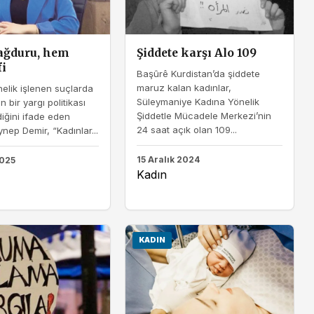
ğduru, hem
Şiddete karşı Alo 109
fi
Başûrê Kurdistan’da şiddete
maruz kalan kadınlar,
elik işlenen suçlarda
Süleymaniye Kadına Yönelik
n bir yargı politikası
Şiddetle Mücadele Merkezi’nin
diğini ifade eden
24 saat açık olan 109...
nep Demir, “Kadınlar...
15 Aralık 2024
2025
Kadın
KADIN