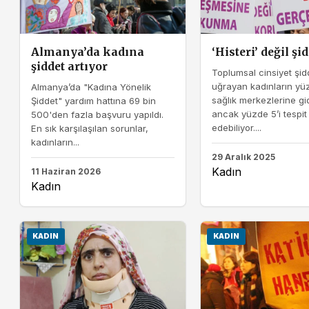
Almanya’da kadına
‘Histeri’ değil şid
şiddet artıyor
Toplumsal cinsiyet şid
uğrayan kadınların yü
Almanya’da "Kadına Yönelik
sağlık merkezlerine gid
Şiddet" yardım hattına 69 bin
ancak yüzde 5’i tespit
500'den fazla başvuru yapıldı.
edebiliyor....
En sık karşılaşılan sorunlar,
kadınların...
29 Aralık 2025
Kadın
11 Haziran 2026
Kadın
KADIN
KADIN