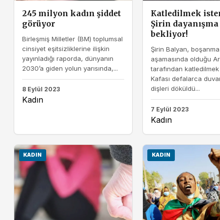
245 milyon kadın şiddet
Katledilmek ist
görüyor
Şirin dayanışma
bekliyor!
Birleşmiş Milletler (BM) toplumsal
cinsiyet eşitsizliklerine ilişkin
Şirin Balyan, boşanma
yayınladığı raporda, dünyanın
aşamasında olduğu Ar
2030’a giden yolun yarısında,...
tarafından katledilmek 
Kafası defalarca duva
dişleri döküldü...
8 Eylül 2023
Kadın
7 Eylül 2023
Kadın
KADIN
KADIN