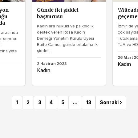
lyon
Günde iki şiddet
‘Mücad
uğu
başvurusu
geçemey
nda
Kadınlara hukuki ve psikolojik
İzmir'de y
destek veren Rosa Kadın
çok sayıda
 arasında
Derneği Yönetim Kurulu Üyesi
Tutuklamal
ar sonucu
Raife Camcı, günde ortalama iki
TJA ve HDPl
z
şiddet...
cinsiyete
26 Mart 2
Kadın
2 Haziran 2023
Kadın
1
2
3
4
5
…
13
Sonraki ›