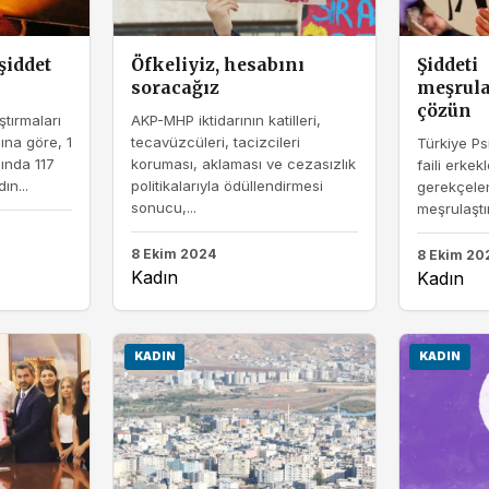
şiddet
Öfkeliyiz, hesabını
Şiddeti
soracağız
meşrula
çözün
ştırmaları
AKP-MHP iktidarının katilleri,
ına göre, 1
tecavüzcüleri, tacizcileri
Türkiye Psi
ında 117
koruması, aklaması ve cezasızlık
faili erkekl
ın...
politikalarıyla ödüllendirmesi
gerekçelen
sonucu,...
meşrulaştı
8 Ekim 2024
8 Ekim 20
Kadın
Kadın
KADIN
KADIN