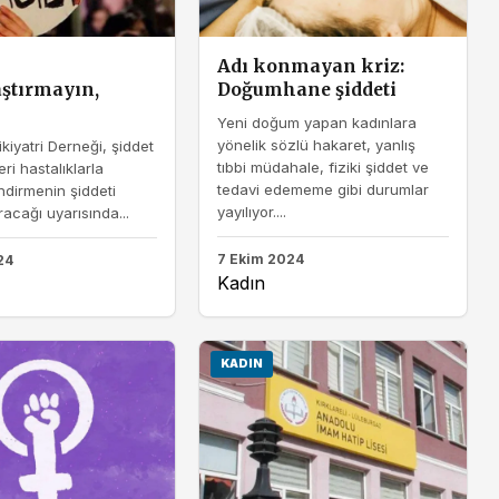
Adı konmayan kriz:
ştırmayın,
Doğumhane şiddeti
Yeni doğum yapan kadınlara
yönelik sözlü hakaret, yanlış
kiyatri Derneği, şiddet
tıbbi müdahale, fiziki şiddet ve
eri hastalıklarla
tedavi edememe gibi durumlar
dirmenin şiddeti
yayılıyor....
racağı uyarısında...
7 Ekim 2024
24
Kadın
KADIN