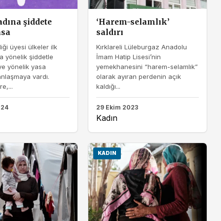
adına şiddete
‘Harem-selamlık’
asa
saldırı
iği üyesi ülkeler ilk
Kırklareli Lüleburgaz Anadolu
a yönelik şiddetle
İmam Hatip Lisesi’nin
e yönelik yasa
yemekhanesini “harem-selamlık”
anlaşmaya vardı.
olarak ayıran perdenin açık
e,...
kaldığı...
024
29 Ekim 2023
Kadın
KADIN