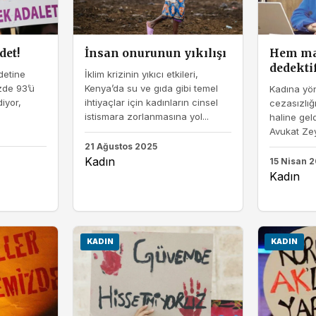
det!
İnsan onurunun yıkılışı
Hem ma
dedekti
detine
İklim krizinin yıkıcı etkileri,
zde 93’ü
Kenya’da su ve gıda gibi temel
Kadına yön
iyor,
ihtiyaçlar için kadınların cinsel
cezasızlığı
istismara zorlanmasına yol...
haline gel
Avukat Zey
21 Ağustos 2025
Kadın
15 Nisan 
Kadın
KADIN
KADIN