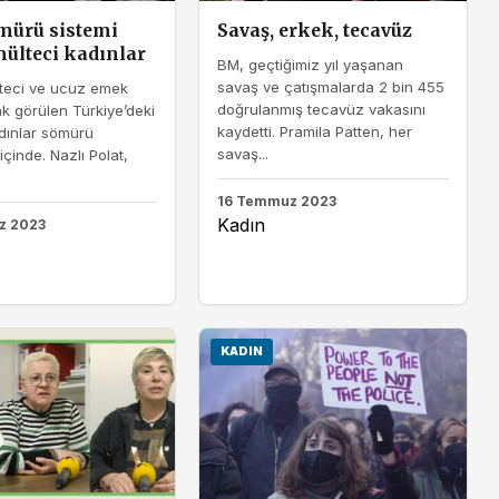
mürü sistemi
Savaş, erkek, tecavüz
mülteci kadınlar
BM, geçtiğimiz yıl yaşanan
savaş ve çatışmalarda 2 bin 455
lteci ve ucuz emek
doğrulanmış tecavüz vakasını
k görülen Türkiye’deki
kaydetti. Pramila Patten, her
dınlar sömürü
savaş...
içinde. Nazlı Polat,
16 Temmuz 2023
Kadın
z 2023
KADIN