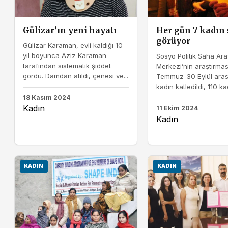
Gülizar’ın yeni hayatı
Her gün 7 kadın 
görüyor
Gülizar Karaman, evli kaldığı 10
yıl boyunca Aziz Karaman
Sosyo Politik Saha Ara
tarafından sistematik şiddet
Merkezi’nin araştırmas
gördü. Damdan atıldı, çenesi ve...
Temmuz-30 Eylül aras
kadın katledildi, 110 kad
18 Kasım 2024
Kadın
11 Ekim 2024
Kadın
KADIN
KADIN