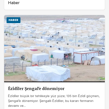
Haber
HABER
Êzîdîler Şengal'e dönemiyor
Êzîdîler büyük bir tehlikeyle yüz yüze; 135 bin Êzîdî göçmen,
Şengal’e dönemiyor. Şengalli Êzîdîler, bu kararı fermanın
devamı ve...