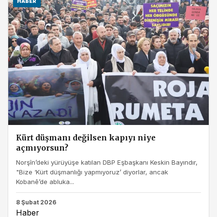
HABER
Kürt düşmanı değilsen kapıyı niye
açmıyorsun?
Norşîn’deki yürüyüşe katılan DBP Eşbaşkanı Keskin Bayındır,
"Bize ‘Kürt düşmanlığı yapmıyoruz’ diyorlar, ancak
Kobanê’de abluka...
8 Şubat 2026
Haber