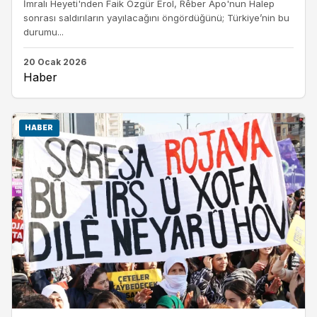
İmralı Heyeti'nden Faik Özgür Erol, Rêber Apo'nun Halep
sonrası saldırıların yayılacağını öngördüğünü; Türkiye’nin bu
durumu...
20 Ocak 2026
Haber
HABER