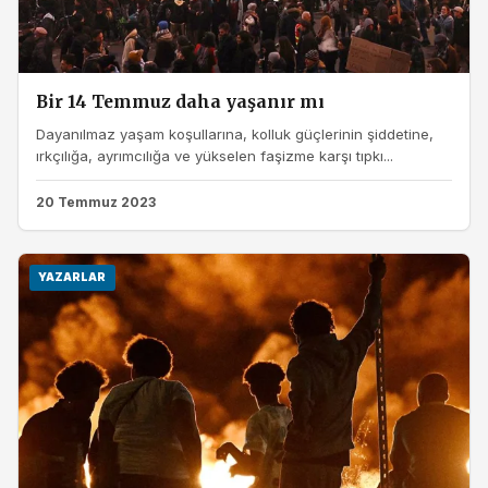
Bir 14 Temmuz daha yaşanır mı
Dayanılmaz yaşam koşullarına, kolluk güçlerinin şiddetine,
ırkçılığa, ayrımcılığa ve yükselen faşizme karşı tıpkı...
20 Temmuz 2023
YAZARLAR