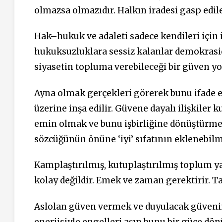
olmazsa olmazıdır. Halkın iradesi gasp edi
Hak–hukuk ve adaleti sadece kendileri için i
hukuksuzluklara sessiz kalanlar demokrasi
siyasetin topluma verebileceği bir güven yo
Ayna olmak gerçekleri görerek bunu ifade e
üzerine inşa edilir. Güvene dayalı ilişkile
emin olmak ve bunu işbirliğine dönüştürmek
sözcüğünün önüne ‘iyi’ sıfatının eklenebilm
Kamplaştırılmış, kutuplaştırılmış toplum 
kolay değildir. Emek ve zaman gerektirir. Tar
Aslolan güven vermek ve duyulacak güvenin b
enerjisiyle engelleri aşıp bunu bir güce dö