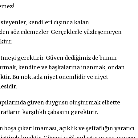
lemez!
steyenler, kendileri dışında kalan
den söz edemezler. Gerçeklerle yüzleşemeyen
ktur.
tmeyi gerektirir. Güven dediğimiz de bunun
r kurmak, kendine ve başkalarına inanmak, ondan
tir. Bu noktada niyet önemlidir ve niyet
esidir.
yapılarında güven duygusu oluşturmak elbette
afların karşılıklı çabasını gerektirir.
oşa çıkarılmaması, açıklık ve şeffaflığın yaratıcı
nüştürebilmektir. Güveni sağlamlaştıran yegane şey