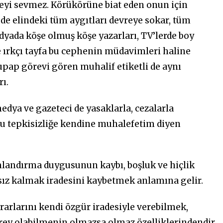
ireyi sevmez. Körükörüne biat eden onun için
de elindeki tüm aygıtları devreye sokar, tüm
edyada köşe olmuş köşe yazarları, TV’lerde boy
le ırkçı tayfa bu cephenin müdavimleri haline
upap görevi gören muhalif etiketli de aynı
ı.
edya ve gazeteci de yasaklarla, cezalarla
fı bu tepkisizliğe kendine muhalefetim diyen
amlandırma duygusunun kaybı, boşluk ve hiçlik
sız kalmak iradesini kaybetmek anlamına gelir.
rlarını kendi özgür iradesiyle verebilmek,
rey olabilmenin olmazsa olmaz özelliklerindendir.