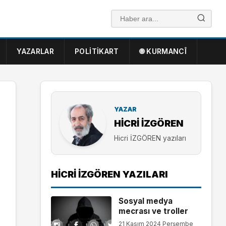
YAZARLAR
POLITIKART
🌐 KURMANCÎ
YAZAR
HICRI İZGÖREN
Hicri İZGÖREN yazıları
HICRI İZGÖREN YAZILARI
Sosyal medya
mecrası ve troller
21 Kasım 2024 Perşembe