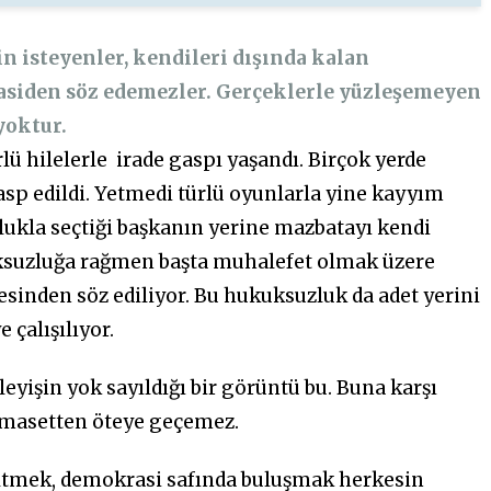
n isteyenler, kendileri dışında kalan
asiden söz edemezler. Gerçeklerle yüzleşemeyen
yoktur.
rlü hilelerle irade gaspı yaşandı. Birçok yerde
asp edildi. Yetmedi türlü oyunlarla yine kayyım
lukla seçtiği başkanın yerine mazbatayı kendi
ksuzluğa rağmen başta muhalefet olmak üzere
sinden söz ediliyor. Bu hukuksuzluk da adet yerini
 çalışılıyor.
yişin yok sayıldığı bir görüntü bu. Buna karşı
amasetten öteye geçemez.
eltmek, demokrasi safında buluşmak herkesin