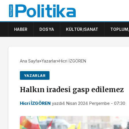
HABER
DOSYA
KÜLTÜR/SANAT
TOPLUM
Ana Sayfa
»
Yazarlar
»
Hicri İZGÖREN
YAZARLAR
Halkın iradesi gasp edilemez
Hicri İZGÖREN
yazdı
4 Nisan 2024 Perşembe - 07:30