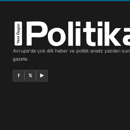
Avrupa'da çok dilli haber ve politik analiz yazıları su
gazete.
f
𝕏
▶