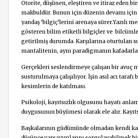
Otorite, düşünen, eleştiren ve itiraz eden b
makbuldür. Bunun için düzenin devamı için 
yandaş ’bilgiç’lerini arenaya sürer.Yazılı m
gösteren bilim etiketli bilgiçler ve bilcüm
getirilmiş durumda. Karşılarına oturtulan s
mantalitenin, aynı paradigmanın kafadarlar
Gerçekleri seslendirmeye çalışan bir avuç m
susturulmaya çalışılıyor. İşin asıl acı tara
kesimlerin de katılması.
Psikoloji, kayıtsızlık olgusunu hayatı anl
duygusunun büyümesi olarak ele alır. Kayıt
Başkalarının güdümünde olmadan kendi kara
düşünce varsayımlarını sorgulayabilmek bi