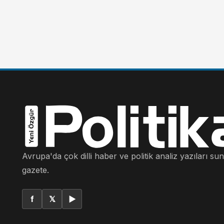
Avrupa'da çok dilli haber ve politik analiz yazıları su
gazete.
f
𝕏
▶