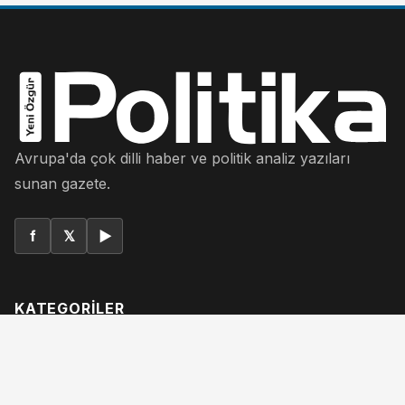
Avrupa'da çok dilli haber ve politik analiz yazıları
sunan gazete.
f
𝕏
▶
KATEGORILER
Yazarlar
Dosya