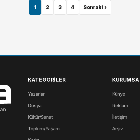
1
2
3
4
Sonraki ›
KATEGORILER
KURUMSA
Yazarlar
Künye
Dosya
Reklam
nan
Kültür/Sanat
İletişim
Toplum/Yaşam
Arşiv