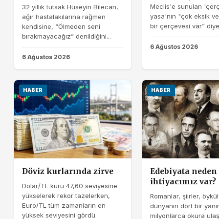
Meclis'e sunulan 'çer
32 yıllık tutsak Hüseyin Bilecan,
yasa'nın "çok eksik ve
ağır hastalakılarına rağmen
bir çerçevesi var” diyer
kendisine, “Ölmeden seni
bırakmayacağız” denildiğini...
6 Ağustos 2026
6 Ağustos 2026
HABER
HABER
Döviz kurlarında zirve
Edebiyata neden
ihtiyacımız var?
Dolar/TL kuru 47,60 seviyesine
yükselerek rekor tazelerken,
Romanlar, şiirler, öykül
Euro/TL tüm zamanların en
dünyanın dört bir yan
yüksek seviyesini gördü.
milyonlarca okura ulaş