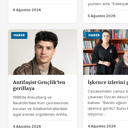
yüzden artık "Edebiyat 
6 Ağustos 2026
5 Ağustos 2026
HABER
HABER
Antifaşist Gençlik'ten
İşkence izlerini
gerillaya
Cezaevinden cansız 
çıkarılan Özcan Aksu’
1988’de Kreuzberg ve
babası: “Benim oğlum
Neukölln’deki Kürt çevrelerinde
işkence gördü? Bunu 
kurulan ve Adalbertstraße’deki
istiyoruz....
işgal evinde örgütlenen Antifa...
4 Ağustos 2026
4 Ağustos 2026