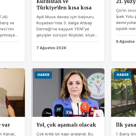
Kürdistan ve
21. yüzy
Türkiye'den kısa kısa
Çin’in önc
İpek Yolu p
TJA)
Apê Musa davası için başvuru
demiryollar
Barış ve
Kuşadası'nda 3. dalga Ahbap
lojistik mer
eci'nin
Derneği'ne kayyum YENİ'ye
şınmaya...
geçişler sürüyor Köylüler, köye...
6 Ağustos
7 Ağustos 2026
HABER
HABER
 var
Yol, çok aşamalı olacak
İlk yas
n Kanar,
Çok kritik bir kapı aralandı. Bu
1. Barış G