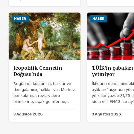
HABER
HABER
Jeopolitik Cennetin
TÜİK'in çabaları
Doğusu’nda
yetmiyor
Bugün de kutsanmış halklar ve
İktidarın denetimindek
damgalanmış halklar var. Merkez
aylık enflasyonun yüzd
bankalarına, rezerv para
yıllık ise yüzde 31,75
birimlerine, uçak gemilerine,...
iddia etti. ENAG ise aylı
3 Ağustos 2026
3 Ağustos 2026