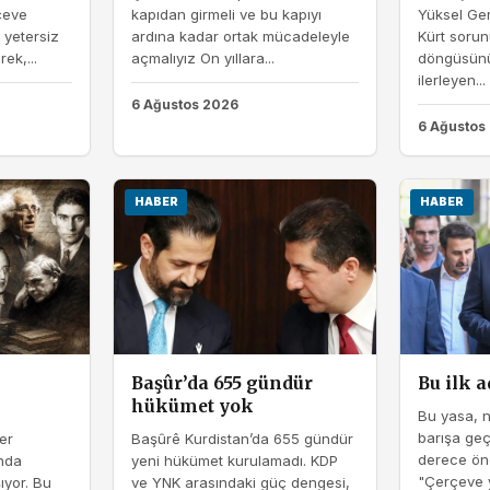
çeve
kapıdan girmeli ve bu kapıyı
Yüksel Ge
 yetersiz
ardına kadar ortak mücadeleyle
Kürt sorun
ek,...
açmalıyız On yıllara...
döngüsünü
ilerleyen...
6 Ağustos 2026
6 Ağustos
HABER
HABER
Başûr’da 655 gündür
Bu ilk 
hükümet yok
Bu yasa, n
barışa ge
er
Başûrê Kurdistan’da 655 gündür
derece öne
ında
yeni hükümet kurulamadı. KDP
"Çerçeve ya
ıyor. Bu
ve YNK arasındaki güç dengesi,