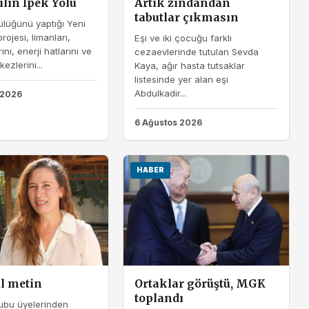
ılın İpek Yolu
Artık zindandan
tabutlar çıkmasın
ülüğünü yaptığı Yeni
rojesi, limanları,
Eşi ve iki çocuğu farklı
ını, enerji hatlarını ve
cezaevlerinde tutulan Sevda
kezlerini...
Kaya, ağır hasta tutsaklar
listesinde yer alan eşi
Abdulkadir...
 2026
6 Ağustos 2026
HABER
al metin
Ortaklar görüştü, MGK
toplandı
rubu üyelerinden