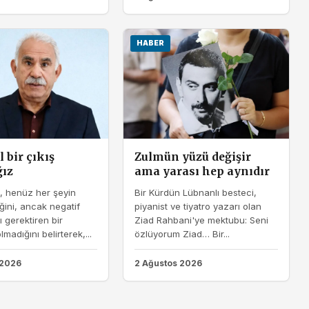
HABER
 bir çıkış
Zulmün yüzü değişir
ız
ama yarası hep aynıdır
, henüz her şeyin
Bir Kürdün Lübnanlı besteci,
ini, ancak negatif
piyanist ve tiyatro yazarı olan
 gerektiren bir
Ziad Rahbani'ye mektubu: Seni
madığını belirterek,...
özlüyorum Ziad… Bir...
 2026
2 Ağustos 2026