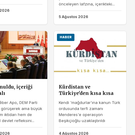
önceleyen lafzına, içerikteki...
 2026
5 Ağustos 2026
HABER
nuldu, içeriği
Kürdistan ve
alı
Türkiye'den kısa kısa
êber Apo, DEM Parti
Kendi 'mağdurlar'ına kanun Türk
e görüşerek ama büyük
ordusunda terfi zamanı
 iktidarı hem de
Menderes'e operasyon
devlet refleksini...
Beşikçioğlu uzaklaştırıldı
 2026
4 Ağustos 2026