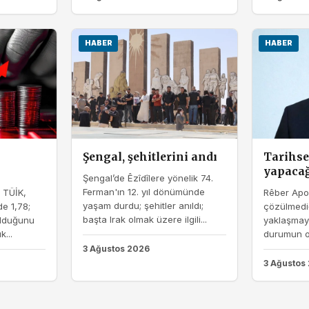
HABER
HABER
Şengal, şehitlerini andı
Tarihsel
yapacağ
Şengal’de Êzîdîlere yönelik 74.
Ferman'ın 12. yıl dönümünde
i TÜİK,
Rêber Apo
yaşam durdu; şehitler anıldı;
e 1,78;
çözülmediğ
başta Irak olmak üzere ilgili...
 olduğunu
yaklaşmayı
k...
durumun ol
3 Ağustos 2026
3 Ağustos