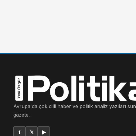
Avrupa'da çok dilli haber ve politik analiz yazıları su
gazete.
f
𝕏
▶