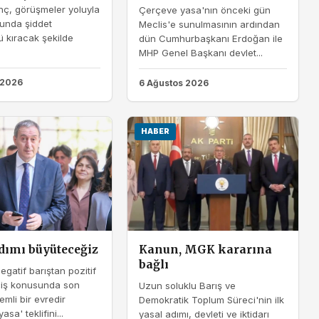
nç, görüşmeler yoluyla
Çerçeve yasa'nın önceki gün
unda şiddet
Meclis'e sunulmasının ardından
 kıracak şekilde
dün Cumhurbaşkanı Erdoğan ile
MHP Genel Başkanı devlet...
 2026
6 Ağustos 2026
HABER
adımı büyüteceğiz
Kanun, MGK kararına
bağlı
egatif barıştan pozitif
çiş konusunda son
Uzun soluklu Barış ve
mli bir evredir
Demokratik Toplum Süreci'nin ilk
sa' teklifini...
yasal adımı, devleti ve iktidarı