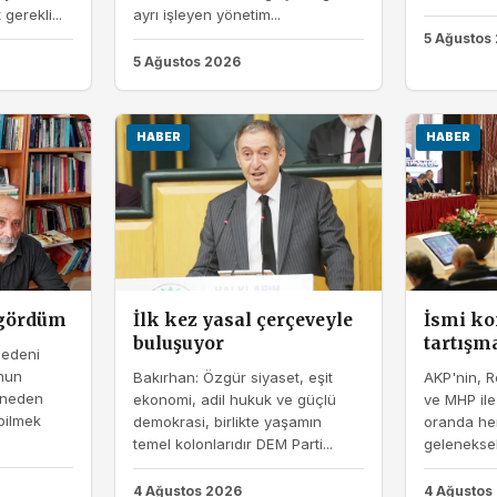
gerekli...
ayrı işleyen yönetim...
5 Ağustos
5 Ağustos 2026
HABER
HABER
 gördüm
İlk kez yasal çerçeveyle
İsmi ko
buluşuyor
tartışm
bedeni
nun
Bakırhan: Özgür siyaset, eşit
AKP'nin, R
 neden
ekonomi, adil hukuk ve güçlü
ve MHP il
bilmek
demokrasi, birlikte yaşamın
oranda hem
temel kolonlarıdır DEM Parti...
geleneksel 
4 Ağustos 2026
4 Ağustos