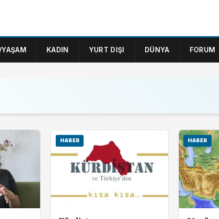
/YAŞAM
KADIN
YURT DIŞI
DÜNYA
FORUM
HABER
HABER