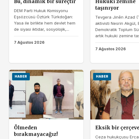
Bu, dinamik bir süreçtir
Hukuki zemine
taşınıyor
DEM Parti Hukuk Komisyonu
Eşsözcüsü Öztürk Türkdoğan:
Tevgera Jinên Azad (
Yasa ile birlikte hem devlet hem
aktivisti Nesrin Akgül, 
de siyasi iktidar, sosyolojik,...
Demokratik Toplum Sür
artık hukuki zemine ta
7 Ağustos 2026
7 Ağustos 2026
HABER
HABER
Ölmeden
Eksik bir çerçeve
bırakmayacağız!
Ceza hukukçusu Erca