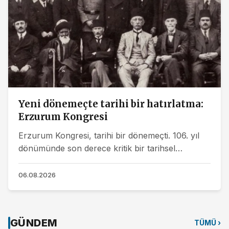
Yeni dönemeçte tarihi bir hatırlatma:
Erzurum Kongresi
Erzurum Kongresi, tarihi bir dönemeçti. 106. yıl
dönümünde son derece kritik bir tarihsel
süreçten geçiyoruz. Kürt Halk Önderi'nin norm
devlet ile...
06.08.2026
GÜNDEM
TÜMÜ ›