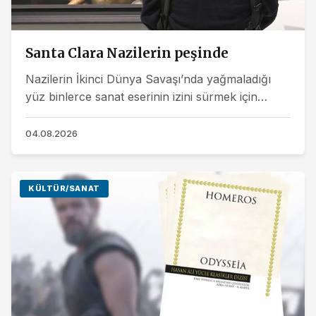
Santa Clara Nazilerin peşinde
Nazilerin İkinci Dünya Savaşı’nda yağmaladığı
yüz binlerce sanat eserinin izini sürmek için
Santa Clara Üniversitesi araştırmacıları yeni bir
yapay...
04.08.2026
KÜLTÜR/SANAT