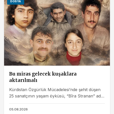
DOSYA
Bu miras gelecek kuşaklara
aktarılmalı
Kürdistan Özgürlük Mücadelesi’nde şehit düşen
25 sanatçının yaşam öyküsü, “Bîra Stranan” adlı
kitapta bir araya getirildi. Eserde, Hozan Mizgîn
ve...
05.08.2026