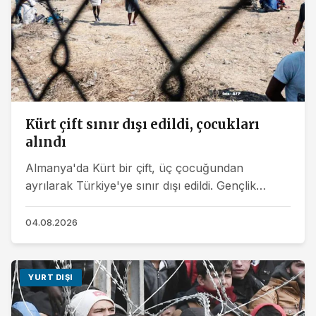
Kürt çift sınır dışı edildi, çocukları
alındı
Almanya'da Kürt bir çift, üç çocuğundan
ayrılarak Türkiye'ye sınır dışı edildi. Gençlik
Dairesi’ne bırakılan çocukların ailesinden kalıcı
olarak...
04.08.2026
YURT DIŞI