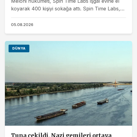
Meloni hükümeti, Spin Time Labs işgal evine el
koyarak 400 kişiyi sokağa attı. Spin Time Labs,
10 yıldan uzun süredir yoksullar ve göçmenlere...
05.08.2026
DÜNYA
Tuna çekildi, Nazi gemileri ortaya