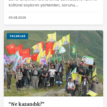
kültürel soykırım yöntemleri, sorunu
çözemedikleri gibi sadece daha kaotik hale
getirdikleri için...
05.08.2026
YAZARLAR
“Ne kazandık?”