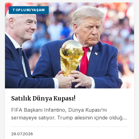
TOPLUM/YAŞAM
Satılık Dünya Kupası!
FIFA Başkanı Infantino, Dünya Kupası’nı
sermayeye satıyor. Trump ailesinin içinde olduğu
talan planına spor dünyası, “Futbolumuz satılık
değil”...
29.07.2026