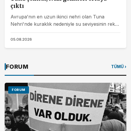
çıktı
Avrupa'nın en uzun ikinci nehri olan Tuna
Nehri'nde kuraklık nedeniyle su seviyesinin rekor
düzeyde düşmesi, İkinci Dünya Savaşı'ndan
kalma onlarca...
05.08.2026
FORUM
TÜMÜ ›
FORUM