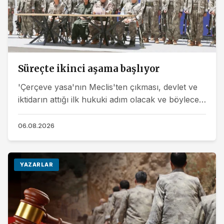
Süreçte ikinci aşama başlıyor
'Çerçeve yasa'nın Meclis'ten çıkması, devlet ve
iktidarın attığı ilk hukuki adım olacak ve böylece
Barış ve Demokratik Toplum Süreci'nde ikinci
aşama...
06.08.2026
YAZARLAR