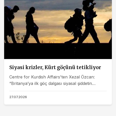
Siyasi krizler, Kürt göçünü tetikliyor
Centre for Kurdish Affairs'ten Xezal Özcan:
“Britanya’ya ilk göç dalgası siyasal şiddetin
sonucuydu. Bugün ise ekonomik görünmesine
rağmen siyasetin...
27.07.2026