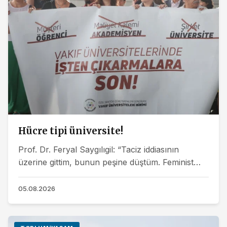
Hücre tipi üniversite!
Prof. Dr. Feryal Saygılıgil: “Taciz iddiasının
üzerine gittim, bunun peşine düştüm. Feminist
mücadeleyi akademi içinde sürdürdüğüm için
bedel...
05.08.2026