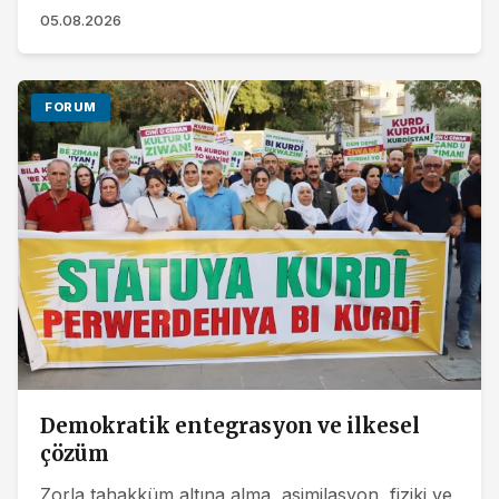
Parti Eşbaşkanı Tuncer...
05.08.2026
FORUM
Demokratik entegrasyon ve ilkesel
çözüm
Zorla tahakküm altına alma, asimilasyon, fiziki ve