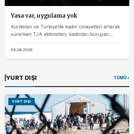
Yasa var, uygulama yok
Kürdistan ve Türkiye’de kadın cinayetleri artarak
sürerken TJA aktivistleri, kadınları koruyan
yasaların var olduğunu ancak uygulamada
etkisiz...
05.08.2026
YURT DIŞI
TÜMÜ ›
YURT DIŞI