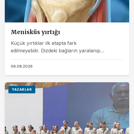
Menisküs yırtığı
Küçük yırtıklar ilk etapta fark
edilmeyebilir. Dizdeki bağların yaralanıp
yaralanmaması hastalığın seyrini etkiler.
Hareketliliğinin kalıcı...
06.08.2026
YAZARLAR