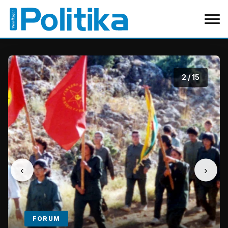
2
/ 15
‹
›
FORUM