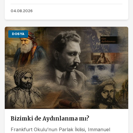
dönüşümünü anlattı…Biz kendimizi YJŞ ve YBŞ
olarak...
04.08.2026
DOSYA
Bizimki de Aydınlanma mı?
Frankfurt Okulu’nun Parlak İkilisi, Immanuel