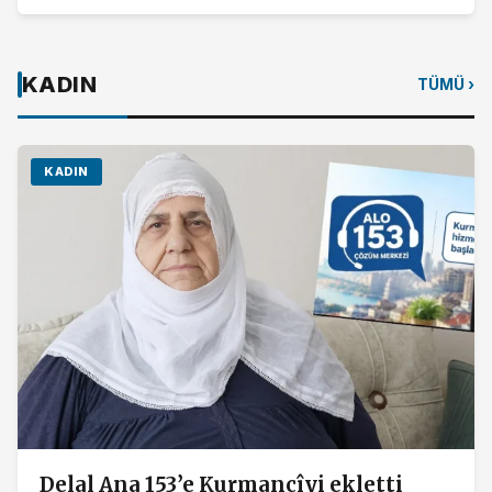
KADIN
TÜMÜ ›
KADIN
Delal Ana 153’e Kurmancîyi ekletti