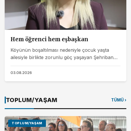
Hem öğrenci hem eşbaşkan
Köyünün boşaltılması nedeniyle çocuk yaşta
ailesiyle birlikte zorunlu göç yaşayan Şehriban
Defişet yıllar sonra Kürdistan'a döndü. Defişet şu
an hem...
03.08.2026
TOPLUM/YAŞAM
TÜMÜ ›
TOPLUM/YAŞAM