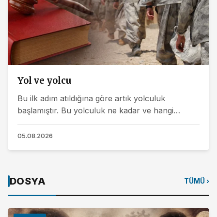
Yol ve yolcu
Bu ilk adım atıldığına göre artık yolculuk
başlamıştır. Bu yolculuk ne kadar ve hangi
tempoyla sürer, yolda başımıza neler gelebilir gibi
konular...
05.08.2026
DOSYA
TÜMÜ ›