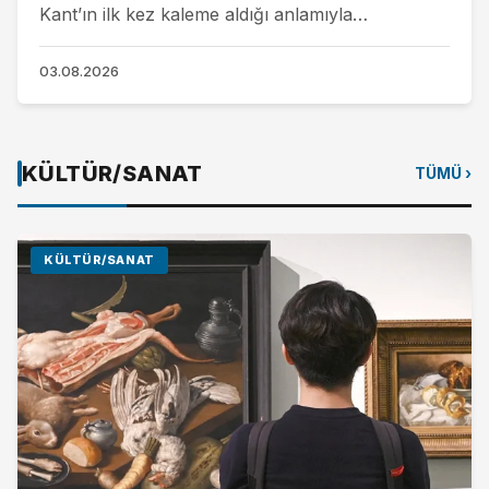
Kant’ın ilk kez kaleme aldığı anlamıyla
aydınlanma kavramının mahiyetine, yani tarihsel
olarak kazandığı...
03.08.2026
KÜLTÜR/SANAT
TÜMÜ ›
KÜLTÜR/SANAT