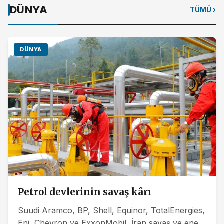
DÜNYA
TÜMÜ ›
DÜNYA
Petrol devlerinin savaş kârı
Suudi Aramco, BP, Shell, Equinor, TotalEnergies,
Eni, Chevron ve ExxonMobil, İran savaş ve enerji