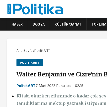
HABER
DOSYA
KÜLTÜR/SANAT
TOPLUM
Ana Sayfa
»
PolitikART
POLITIKART
Walter Benjamin ve Cizre’nin 
PolitikART
7 Mart 2022 Pazartesi - 02:15
Kitabı okurken zihnimde o kadar çok şey u
tanıdıklarıma mektup yazmak istiyorum. A