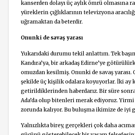
kanserden dolayı üç aylık ömrü olmasına ra
yüreklerin çığlıklarının televizyona aracı
uğramaktan da beterdir.
Onunki de savaş yarası
Yukarıdaki durumu tekil anlattım. Tek başına
Kandıra’ya, bir arkadaş Edirne’ye götürülürk
omuzdan kesilmiş. Onunki de savaş yarası. Ol
şekilde üç kişilik odalara koyuyorlar. İki 
getirildiklerinden haberdarız. Bir süre sonr
Ada’da olup bitenleri merak ediyoruz. Yir
zorunda kalıyor. Bu buluşma ikimize de iyi g
Yalnızlıkta birey, gerçekleri çok daha acımas
gücünü gösterebilecek bir yaşam felsefesini 