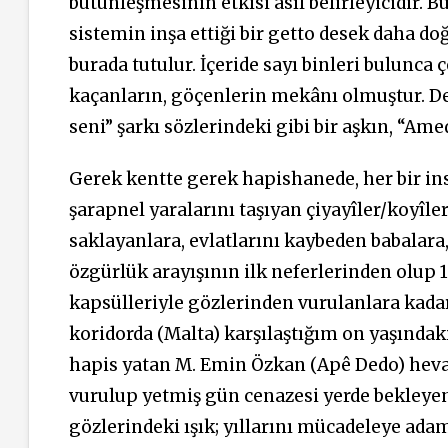
bütünleşmesinin etkisi asıl belirleyicidir. 
sistemin inşa ettiği bir getto desek daha doğr
burada tutulur. İçeride sayı binleri bulunca 
kaçanların, göçenlerin mekânı olmuştur. De
seni” şarkı sözlerindeki gibi bir aşkın, “Am
Gerek kentte gerek hapishanede, her bir ins
şarapnel yaralarını taşıyan çiyayîler/koyîle
saklayanlara, evlatlarını kaybeden babalara
özgürlük arayışının ilk neferlerinden olup 
kapsülleriyle gözlerinden vurulanlara kada
koridorda (Malta) karşılaştığım on yaşında
hapis yatan M. Emin Özkan (Apê Dedo) heval
vurulup yetmiş gün cenazesi yerde bekleyen
gözlerindeki ışık; yıllarını mücadeleye ada