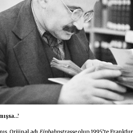
mışsa…’
mış. Orijinal adı
Einbahnstrasse
olup 1995’te Frankfur