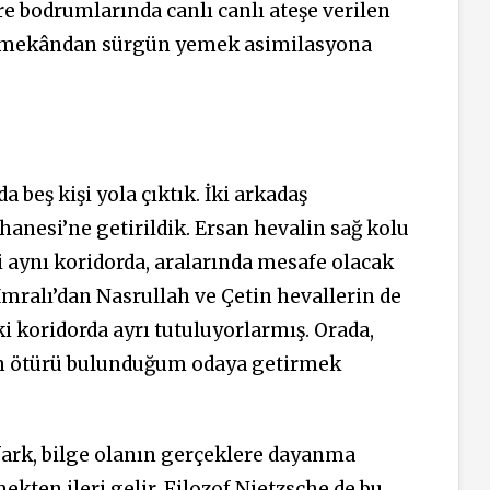
e bodrumlarında canlı canlı ateşe verilen
n ve mekândan sürgün yemek asimilasyona
beş kişi yola çıktık. İki arkadaş
hanesi’ne getirildik. Ersan hevalin sağ kolu
i aynı koridorda, aralarında mesafe olacak
İmralı’dan Nasrullah ve Çetin hevallerin de
ki koridorda ayrı tutuluyorlarmış. Orada,
dan ötürü bulunduğum odaya getirmek
i fark, bilge olanın gerçeklere dayanma
ekten ileri gelir. Filozof Nietzsche de bu