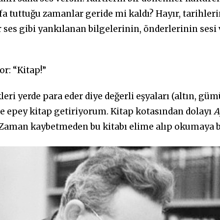
kafa tuttuğu zamanlar geride mi kaldı? Hayır, tarihl
r ses gibi yankılanan bilgelerinin, önderlerinin sesi 
r: “Kitap!”
ri yerde para eder diye değerli eşyaları (altın, gümüş 
de epey kitap getiriyorum. Kitap kotasından dolayı
A
. Zaman kaybetmeden bu kitabı elime alıp okumaya 