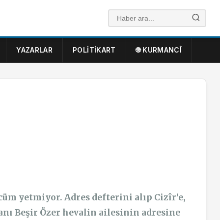
YAZARLAR
POLITIKART
🌐 KURMANCÎ
üm yetmiyor. Adres defterini alıp Cizîr’e,
nı Beşir Özer hevalin ailesinin adresine