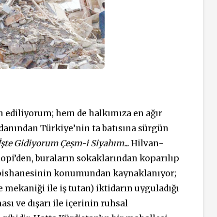
n ediliyorum; hem de halkımıza en ağır
indanından Türkiye’nin ta batısına sürgün
İşte Gidiyorum Çeşm-i Siyahım...
Hilvan-
lopi’den, buraların sokaklarından koparılıp
hapishanesinin konumundan kaynaklanıyor;
e mekaniği ile iş tutan) iktidarın uyguladığı
ı ve dışarı ile içerinin ruhsal