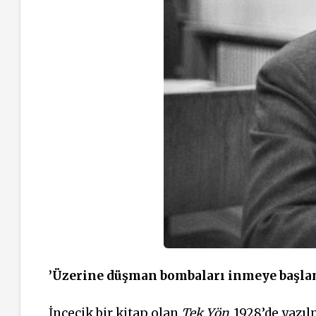
’Üzerine düşman bombaları inmeye başla
İncecik bir kitap olan
Tek Yön
, 1928’de yazıl