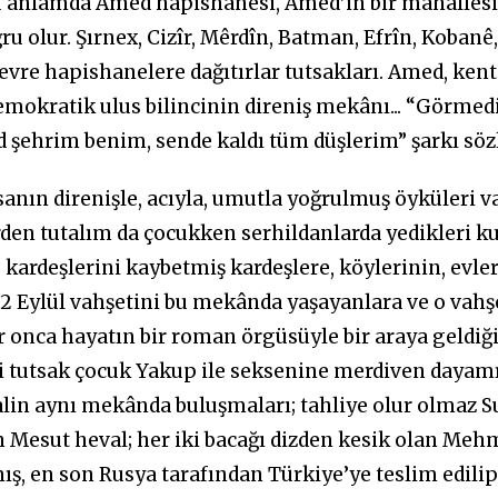
Bu anlamda Amed hapishanesi, Amed’in bir mahallesi g
u olur. Şırnex, Cizîr, Mêrdîn, Batman, Efrîn, Kobanê, 
çevre hapishanelere dağıtırlar tutsakları. Amed, kent
mokratik ulus bilincinin direniş mekânı... “Görmedi
ed şehrim benim, sende kaldı tüm düşlerim” şarkı sözl
anın direnişle, acıyla, umutla yoğrulmuş öyküleri v
rden tutalım da çocukken serhildanlarda yedikleri ku
, kardeşlerini kaybetmiş kardeşlere, köylerinin, evl
12 Eylül vahşetini bu mekânda yaşayanlara ve o vahşe
r onca hayatın bir roman örgüsüyle bir araya geldi
ki tutsak çocuk Yakup ile seksenine merdiven dayam
in aynı mekânda buluşmaları; tahliye olur olmaz Su
 Mesut heval; her iki bacağı dizden kesik olan Meh
mış, en son Rusya tarafından Türkiye’ye teslim edil