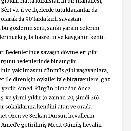
ibidir. Hatta Kürdistan’ın bir mahallesi,
Sêrt vb. il ve ilçelerde tutuklananlar da
 olarak da 90’larda kirli savaştan
 bu gözlerim seni, sanki yarsın özlerim
erindeki gibi hasretin ve kavganın kenti...
ar. Bedenlerinde savaşın dövmeleri gibi
rşunu bedenlerinde bir sır gibi
erinin yakılmasını dünmüş gibi yaşayanlara,
t ile direnişin öyküleriyle büyüyenlere, gaz
ği yerdir Amed. Sürgün olmadan önce
ış
ve yirmi yıldır (o zaman 20, şimdi 26)
r sokaklarına kendini atan ve orada
met Özen ve Serkan Dursun hevallerin
ip Amed’e getirilmiş Mecit Gümüş hevalin