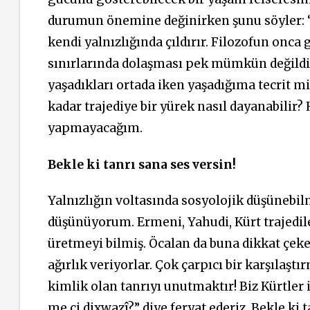
durumun önemine değinirken şunu söyler: “B
kendi yalnızlığında çıldırır. Filozofun onc
sınırlarında dolaşması pek mümkün değildir.
yaşadıkları ortada iken yaşadığıma tecrit 
kadar trajediye bir yürek nasıl dayanabilir?
yapmayacağım.
Bekle ki tanrı sana ses versin!
Yalnızlığın voltasında sosyolojik düşünebilme
düşünüyorum. Ermeni, Yahudi, Kürt trajedile
üretmeyi bilmiş. Öcalan da buna dikkat çeker
ağırlık veriyorlar. Çok çarpıcı bir karşılaştı
kimlik olan tanrıyı unutmaktır! Biz Kürtler i
me çi dixwazî?” diye feryat ederiz. Bekle ki 