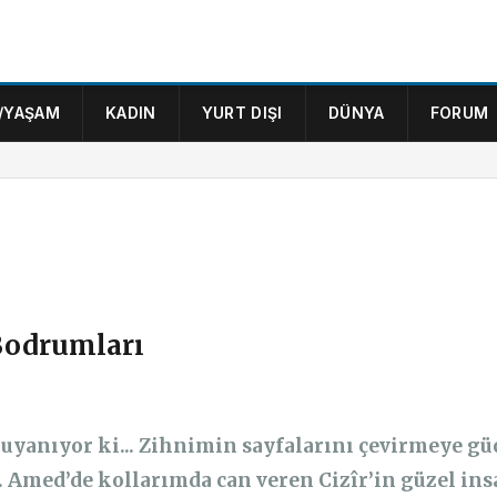
/YAŞAM
KADIN
YURT DIŞI
DÜNYA
FORUM
Bodrumları
yanıyor ki... Zihnimin sayfalarını çevirmeye güc
med’de kollarımda can veren Cizîr’in güzel insa