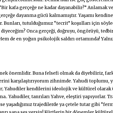
ir kafa gerçeğe ne kadar dayanabilir?” Anlamak ve
a gerçeğe dayanma gücü kalmamıştır. Yaşamı kendine 
 Bunları, tutulduğumuz “tecrit” koşulları için söyl
mi diyeceğim? Onca gerçeği, doğruyu, öngörüyü, ted
 Hem de en yoğun psikolojik saldırı ortamında! Yalnı
k önemlidir. Buna felsefi olmak da diyebiliriz, fark 
rini karşılaştırıyorum zihnimde. Yahudi toplumu, ya
; Yahudiler kendilerini ideolojik ve kültürel olarak
rma.. Yahudiler, tanrıları Yahve, eleştiri yapıyorlar. 
se yaşadığımız trajedilerde ya çetele tutar gibi “fer
tanrı sana ses versin! Kürtlerin bir dönemler kültürel