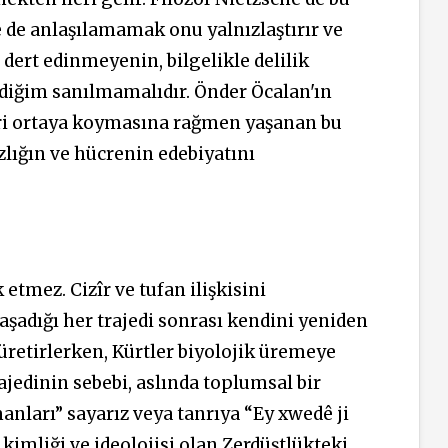
 de anlaşılamamak onu yalnızlaştırır ve
dert edinmeyenin, bilgelikle delilik
ediğim sanılmamalıdır. Önder Öcalan'ın
biri ortaya koymasına rağmen yaşanan bu
zlığın ve hücrenin edebiyatını
etmez. Cizîr ve tufan ilişkisini
şadığı her trajedi sonrası kendini yeniden
 üretirlerken, Kürtler biyolojik üremeye
Trajedinin sebebi, aslında toplumsal bir
manları” sayarız veya tanrıya “Ey xwedê ji
 kimliği ve ideolojisi olan Zerdüştlükteki