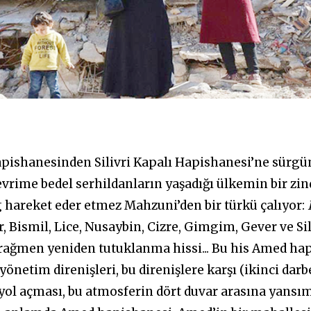
apishanesinden Silivri Kapalı Hapishanesi’ne sürgü
r devrime bedel serhildanların yaşadığı ülkemin bir z
 hareket eder etmez Mahzuni’den bir türkü çalıyor:
 Bismil, Lice, Nusaybin, Cizre, Gimgim, Gever ve Si
 rağmen yeniden tutuklanma hissi... Bu his Amed 
önetim direnişleri, bu direnişlere karşı (ikinci darb
ol açması, bu atmosferin dört duvar arasına yansımas