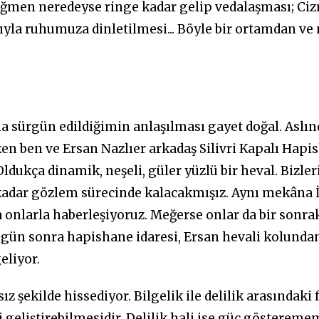
ğmen neredeyse ringe kadar gelip vedalaşması; Cizr
lığıyla ruhumuza dinletilmesi... Böyle bir ortamda
 sürgün edildiğimin anlaşılması gayet doğal. Aslında 
en ben ve Ersan Nazlıer arkadaş Silivri Kapalı Hapis
dukça dinamik, neşeli, güler yüzlü bir heval. Bizler
ay kadar gözlem sürecinde kalacakmışız. Aynı mekâna 
a onlarla haberleşiyoruz. Meğerse onlar da bir sonra
mi gün sonra hapishane idaresi, Ersan hevali kolun
eliyor.
ız şekilde hissediyor. Bilgelik ile delilik arasındak
geliştirebilmesidir. Delilik hali ise güç gösteremem