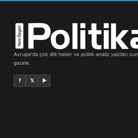
Avrupa'da çok dilli haber ve politik analiz yazıları su
gazete.
f
𝕏
▶