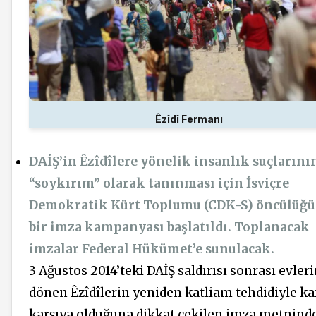
Êzîdî Fermanı
DAİŞ’in Êzîdîlere yönelik insanlık suçlarını
“soykırım” olarak tanınması için İsviçre
Demokratik Kürt Toplumu (CDK-S) öncülüğ
bir imza kampanyası başlatıldı. Toplanacak
imzalar Federal Hükümet’e sunulacak.
3 Ağustos 2014’teki DAİŞ saldırısı sonrası evler
dönen Êzîdîlerin yeniden katliam tehdidiyle ka
karşıya olduğuna dikkat çekilen imza metninde