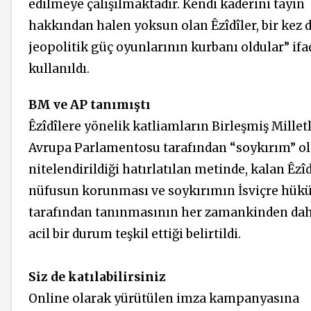
edilmeye çalışılmaktadır. Kendi kaderini tayin
hakkından halen yoksun olan Êzîdîler, bir kez 
jeopolitik güç oyunlarının kurbanı oldular” ifa
kullanıldı.
BM ve AP tanımıştı
Êzîdîlere yönelik katliamların Birleşmiş Millet
Avrupa Parlamentosu tarafından “soykırım” o
nitelendirildiği hatırlatılan metinde, kalan Êzîd
nüfusun korunması ve soykırımın İsviçre hük
tarafından tanınmasının her zamankinden da
acil bir durum teşkil ettiği belirtildi.
Siz de katılabilirsiniz
Online olarak yürütülen imza kampanyasına