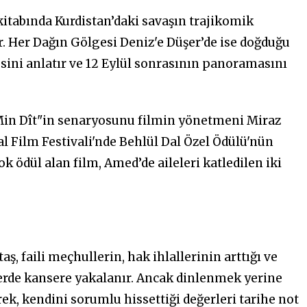
itabında Kurdistan’daki savaşın trajikomik
ır. Her Dağın Gölgesi Deniz'e Düşer’de ise doğduğu
sini anlatır ve 12 Eylül sonrasının panoramasını
"Min Dît"in senaryosunu filmin yönetmeni Miraz
al Film Festivali'nde Behlül Dal Özel Ödülü'nün
ok ödül alan film, Amed’de aileleri katledilen iki
ş, faili meçhullerin, hak ihlallerinin arttığı ve
lerde kansere yakalanır. Ancak dinlenmek yerine
ek, kendini sorumlu hissettiği değerleri tarihe not