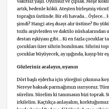
Vakitsiz yaşlı. Oyunsuz ve çıplak. Meşe kökü
artık, bedenle kökü. Ateşten birleşmiş vücutl
toprağın üstünde. Bir eli havada… Öylece… 
şimdi? Hangi ateş duayı alır üstüne? Bu yükü
tozlu arşivlerden ve daktilo nüshalarından 
destan eşkiyası gibi… Ki en fazla çocuklar ta
çocukları üzer sihrin bozulması. Sihrini top
çocuklar büyüyecek, ay ışığında, kayıp bir e
Gözleriniz aralayın, uyanın
Dört başlı ejderha için yüreğini çıkınına ko
Nereye baksak parmağımızı ısırıyoruz. Tüm
sürelim. Sürelim ki tanımasın bizi toprak. 
irkilelim. Kaçtıkça anlayalım, korktuğumu