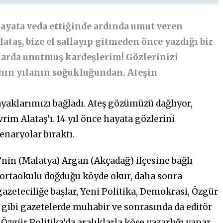
 hayata veda ettiğinde ardında umut veren
lataş, bize el sallayıp gitmeden önce yazdığı bir
larda unutmuş kardeşlerim! Gözlerinizi
anın yılanın soğukluğundan. Ateşin
yaklarımızı bağladı. Ateş gözümüzü dağlıyor,
vrim Alataş’ı. 14 yıl önce hayata gözlerini
enaryolar bıraktı.
’nin (Malatya) Argan (Akçadağ) ilçesine bağlı
 ortaokulu doğduğu köyde okur, daha sonra
 gazeteciliğe başlar, Yeni Politika, Demokrasi, Özgür
ibi gazetelerde muhabir ve sonrasında da editör
Özgür Politika’da aralıklarla köşe yazarlığı yapar.