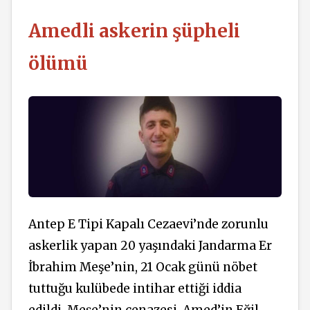
Amedli askerin şüpheli
ölümü
Antep E Tipi Kapalı Cezaevi’nde zorunlu
askerlik yapan 20 yaşındaki Jandarma Er
İbrahim Meşe’nin, 21 Ocak günü nöbet
tuttuğu kulübede intihar ettiği iddia
edildi. Meşe’nin cenazesi, Amed’in Eğil