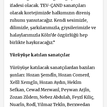
ifadesi olacak. TEV-ÇAND sanatçıları
olarak kortejimizde halkımızın direniş
ruhunu yansıtacağız. Kendi sesimizle,
dilimizle, şarkılarımızla, giysilerimizle ve
halaylarımızla Köln’de özgürlüğü hep
birlikte haykıracağız.”
Yürüyüşe katılan sanatçılar
Yürüyüşe katılacak sanatçılardan bazıları
şunları: Hozan Şemdîn, Hozan Comerd,
Xelîl Xemgîn, Hozan Aydın, Hekîm
Sefkan, Cewad Merwanî, Peywan Arjîn,
Zozan Zûdem, Nebez Abdulah, Feyzî Kiliç,
Nuarîn, Rodî, Yilmaz Tekîn, Berxwedan