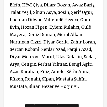
Efrîn, Hêvî Çiya, Dilara Bozan, Awaz Bariş,
Talat Yeşil, Sînan Asya, Sosin, Şerîf Ogur,
Loqman Dilwar, Mihemdê Hezexî, Onur
Evîn, Hozan Figen, Eylem Külahcı, Gulê
Mayera, Deniz Deman, Meral Alkan,
Narinxan Cizîri, Diyar Gerila, Zahir Loran,
Sercan Kobanî, Serdar Azad, Farqin Azad,
Diyar Mehrovi, Maruf, Ulas Kelasin, Sedat,
Arya, Cengiz, Ferhat Yilmaz, Bengi Agiri,
Azad Karahan, Filiz, Amele, Şêrîn Alma,
Rûken, Ronahî, Sîpan, Mustafa Şahîn,
Mustafa, Sînan Hezer ve Hogir Ar.