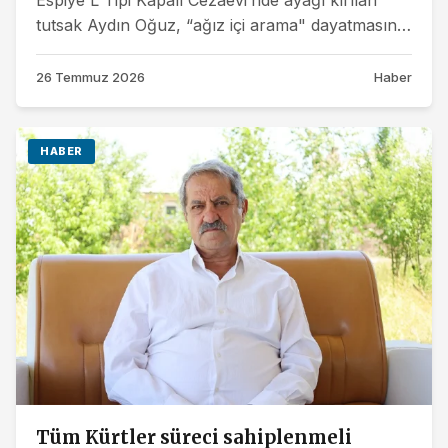
Espiye L Tipi Kapalı Cezaevi’nde ayağı kırılan
tutsak Aydın Oğuz, “ağız içi arama" dayatmasını
kabul etmediği için hastaneye...
26 Temmuz 2026
Haber
HABER
Tüm Kürtler süreci sahiplenmeli