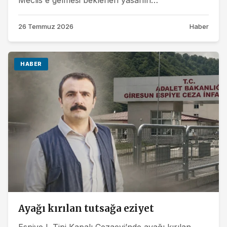
küçümsenmemesi gerektiğini belirterek, önemli
bir...
26 Temmuz 2026
Haber
HABER
Ayağı kırılan tutsağa eziyet