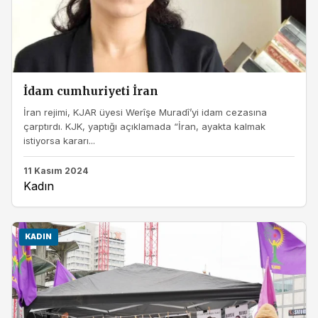
İdam cumhuriyeti İran
İran rejimi, KJAR üyesi Werîşe Muradî’yi idam cezasına
çarptırdı. KJK, yaptığı açıklamada “İran, ayakta kalmak
istiyorsa kararı...
11 Kasım 2024
Kadın
KADIN