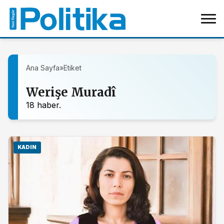
Ana Sayfa
»
Etiket
Werişe Muradî
18 haber.
KADIN