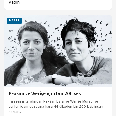
Kadın
HABER
Pexşan ve Werîşe için bin 200 ses
İran rejimi tarafından Pexşan Ezîzî ve Werîşe Muradî’ye
verilen idam cezasına karşı 44 ülkeden bin 200 kişi, insan
hakları...