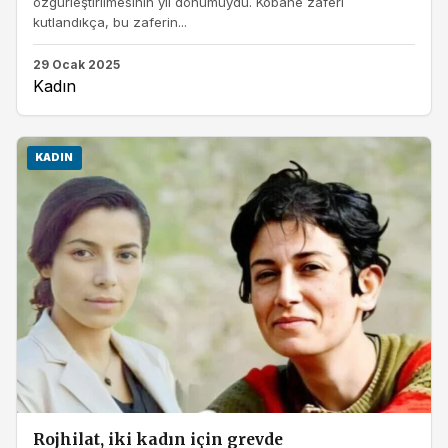
özgürleştirilmesinin yıl dönümüydü. Kobanê zaferi
kutlandıkça, bu zaferin...
29 Ocak 2025
Kadın
KADIN
Rojhilat, iki kadın için grevde