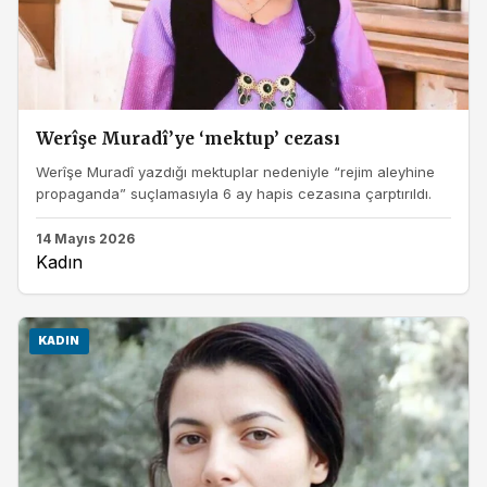
Werîşe Muradî’ye ‘mektup’ cezası
Werîşe Muradî yazdığı mektuplar nedeniyle “rejim aleyhine
propaganda” suçlamasıyla 6 ay hapis cezasına çarptırıldı.
14 Mayıs 2026
Kadın
KADIN