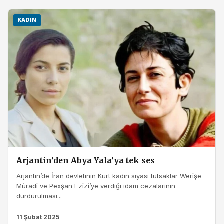
KADIN
Arjantin’den Abya Yala’ya tek ses
Arjantin’de İran devletinin Kürt kadın siyasi tutsaklar Werîşe
Mûradî ve Pexşan Ezîzî’ye verdiği idam cezalarının
durdurulması...
11 Şubat 2025