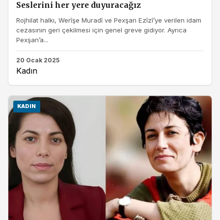
Seslerini her yere duyuracağız
Rojhilat halkı, Werîşe Muradî ve Pexşan Ezîzî’ye verilen idam
cezasının geri çekilmesi için genel greve gidiyor. Ayrıca
Pexşan’a...
20 Ocak 2025
Kadın
KADIN