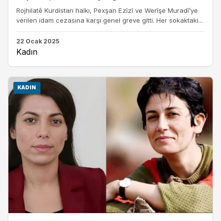
Rojhilatê Kurdistan halkı, Pexşan Ezîzî ve Werîşe Muradî’ye
verilen idam cezasına karşı genel greve gitti. Her sokaktaki...
22 Ocak 2025
Kadın
KADIN