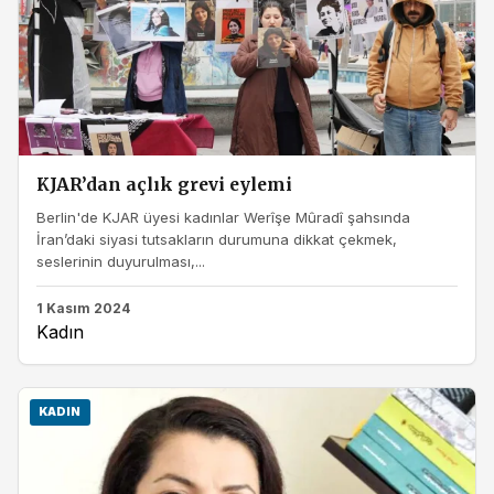
KJAR’dan açlık grevi eylemi
Berlin'de KJAR üyesi kadınlar Werîşe Mûradî şahsında
İran’daki siyasi tutsakların durumuna dikkat çekmek,
seslerinin duyurulması,...
1 Kasım 2024
Kadın
KADIN