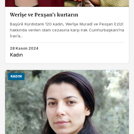
Werîşe ve Pexşan’ı kurtarın
Başûrê Kürdistanlı 120 kadın, Werîşe Muradî ve Pexşan Ezîzî
hakkında verilen idam cezasına karşı Irak Cumhurbaşkanı’na
İran’a...
28 Kasım 2024
Kadın
KADIN