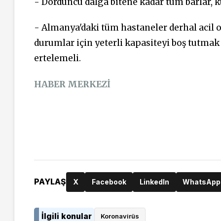
- Dördüncü dalga bitene kadar tüm barlar, k
- Almanya'daki tüm hastaneler derhal acil 
durumlar için yeterli kapasiteyi boş tutma
ertelemeli.
HABER MERKEZİ
PAYLAŞ
X
Facebook
LinkedIn
WhatsApp
İlgili konular
Koronavirüs