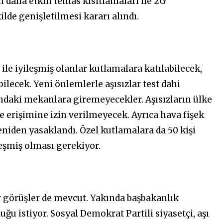
n daha etkin temas kısıtlamaları ile 2G
de genişletilmesi kararı alındı.
ile iyileşmiş olanlar kutlamalara katılabilecek,
ilecek. Yeni önlemlerle aşısızlar test dahi
ındaki mekanlara giremeyecekler. Aşısızların ülke
e erişimine izin verilmeyecek. Ayrıca hava fişek
yeniden yasaklandı. Özel kutlamalara da 50 kişi
yileşmiş olması gerekiyor.
r görüşler de mevcut. Yakında başbakanlık
ğu istiyor. Sosyal Demokrat Partili siyasetçi, aşı