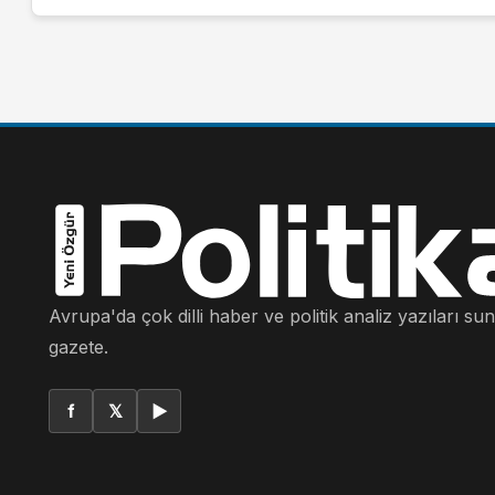
Avrupa'da çok dilli haber ve politik analiz yazıları su
gazete.
f
𝕏
▶