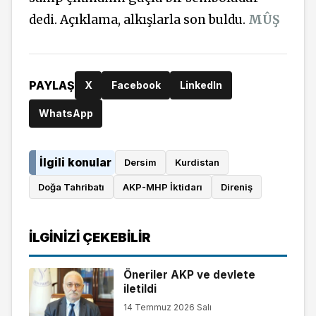
dedi. Açıklama, alkışlarla son buldu.
MÛŞ
PAYLAŞ
X
Facebook
LinkedIn
WhatsApp
İlgili konular
Dersim
Kurdistan
Doğa Tahribatı
AKP-MHP İktidarı
Direniş
İLGINIZI ÇEKEBILIR
Öneriler AKP ve devlete
iletildi
14 Temmuz 2026 Salı