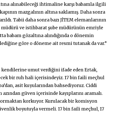
ltına alınabileceği ihtimaline karşı babamla ilgili
r kapının mazgalının altına saklamış. Daha sonra
rıldı. Tabii daha sonra bazı JİTEM elemanlarının
müdürü ve istihbarat şube müdürünün emriyle
ta babam gözaltına alındığında o dönemin
ylediğine göre o döneme ait resmi tutanak da var.”
 kendilerine umut verdiğini ifade eden Ertak,
ek bir ruh hali içerisindeyiz. 17 bin faili meçhul
ba’dan, asit kuyularından bahsediyoruz. Ciddi
en azından güven içerisinde kayıplarını aramalı.
 sormaktan korkuyor. Kurulacak bir komisyon
nlik boyutuyla vermeli. 17 bin faili meçhul, 17