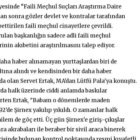
yesinde “Faili Meçhul Suçları Araştırma Daire
n sonra gözler devlet ve kontralar tarafından
ettirilen faili meçhul cinayetlere çevrildi.
urulan başkanlığın sadece adli faili meçhul
rinin akıbetini araştırılmasını talep ediyor.
r daha haber alınamayan yurttaşlardan biri de
ltına alındı ve kendisinden bir daha haber
da olan Servet Ertak, MA'dan Lütfü Pala'ya konuştu.
da halk üzerinde ciddi anlamda baskılar
belirten Ertak, "Babam o dönemlerde maden
992'de Şirnex yakılıp yıkıldı. O zamanlar halk
lem de göç etti. Üç gün Şirnex'e giriş-çıkışlar
akrabaları ile beraber bir sivil araca binerek
irişinde bulunan kontrol noktasında resmi kıyafetli