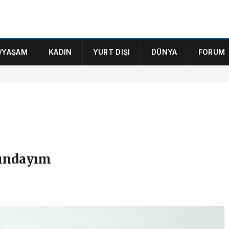
/YAŞAM
KADIN
YURT DIŞI
DÜNYA
FORUM
kındayım