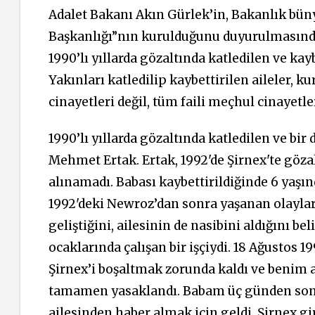
Adalet Bakanı Akın Gürlek’in, Bakanlık bün
Başkanlığı”nın kurulduğunu duyurulmasında
1990’lı yıllarda gözaltında katledilen ve kayb
Yakınları katledilip kaybettirilen aileler, k
cinayetleri değil, tüm faili meçhul cinayetle
1990’lı yıllarda gözaltında katledilen ve bi
Mehmet Ertak. Ertak, 1992'de Şirnex'te göza
alınamadı. Babası kaybettirildiğinde 6 yaşın
1992'deki Newroz’dan sonra yaşanan olaylar
geliştiğini, ailesinin de nasibini aldığını 
ocaklarında çalışan bir işçiydi. 18 Ağustos 1
Şirnex’i boşaltmak zorunda kaldı ve benim ai
tamamen yasaklandı. Babam üç günden sonra 
ailesinden haber almak için geldi. Şirnex g