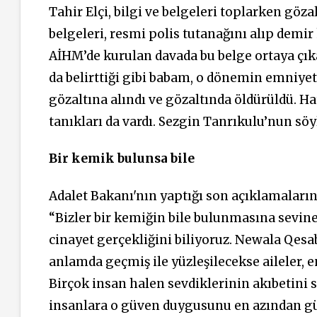
Tahir Elçi, bilgi ve belgeleri toplarken göza
belgeleri, resmi polis tutanağını alıp demi
AİHM’de kurulan davada bu belge ortaya çıka
da belirttiği gibi
babam,
o dönemin emniyet 
gözaltına
alındı ve gözaltında öldürüldü.
Hat
tanıkları da vardı. Sezgin Tanrıkulu’nun sö
Bir kemik bulunsa bile
Adalet Bakanı'nın yaptığı son açıklamaların
“Bizler bir kemiğin bile bulunmasına sevinec
cinayet gerçekliğini biliyoruz. Newala Qesa
anlamda geçmiş ile yüzleşilecekse aileler, 
Birçok insan halen sevdiklerinin akıbetini
insanlara o güven duygusunu en azından güve