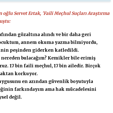
 oğlu Servet Ertak, 'Faili Meçhul Suçları Araştırma
uştu:
fından gözaltına alındı ve bir daha geri
 çocuktum, annem okuma yazma bilmiyordu,
inin peşinden giderken katledildi.
ri nereden bulacağım? Kemikler bile erimiş
z. 17 bin faili meçhul, 17 bin ailedir. Birçok
maktan korkuyor.
uygusunu en azından güvenlik boyutuyla
ceğinin farkındayım ama hak mücadelesini
sel değil.