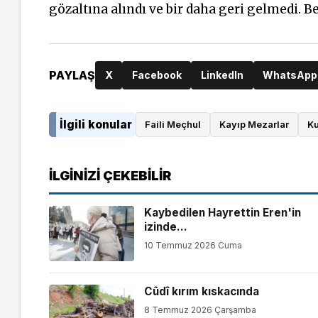
gözaltına alındı ve bir daha geri gelmedi.
PAYLAŞ
X
Facebook
LinkedIn
WhatsApp
İlgili konular
Faili Meçhul
Kayıp Mezarlar
Ku
İLGINIZI ÇEKEBILIR
Kaybedilen Hayrettin Eren'in
izinde...
10 Temmuz 2026 Cuma
Cûdî kırım kıskacında
8 Temmuz 2026 Çarşamba