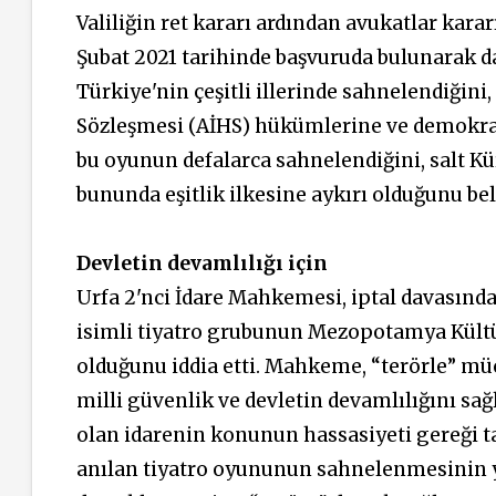
Valiliğin ret kararı ardından avukatlar kara
Şubat 2021 tarihinde başvuruda bulunarak d
Türkiye'nin çeşitli illerinde sahnelendiğin
Sözleşmesi (AİHS) hükümlerine ve demokrati
bu oyunun defalarca sahnelendiğini, salt Kü
bununda eşitlik ilkesine aykırı olduğunu beli
Devletin devamlılığı için
Urfa 2'nci İdare Mahkemesi, iptal davasında
isimli tiyatro grubunun Mezopotamya Kültür
olduğunu iddia etti. Mahkeme, “terörle” müc
milli güvenlik ve devletin devamlılığını s
olan idarenin konunun hassasiyeti gereği ta
anılan tiyatro oyununun sahnelenmesinin yas