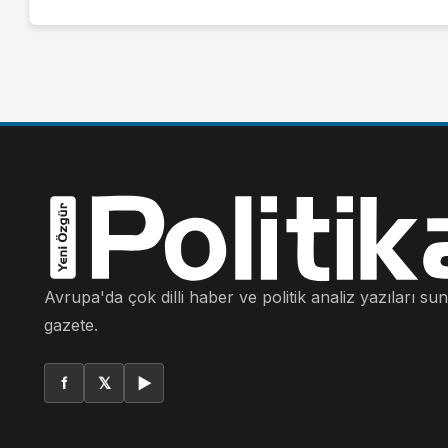
Avrupa'da çok dilli haber ve politik analiz yazıları su
gazete.
f
𝕏
▶