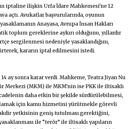
rın iptaline ilişkin Urfa İdare Mahkemesi'ne 12
ava açtı. Avukatlar başvurularında, oyunun
i, yasaklamanın Anayasa, Avrupa İnsan Hakları
k toplum gereklerine aykırı olduğunu, yıllardır
rtçe sergilenmesi nedeniyle yasaklandığını,
rterek, kararın iptal edilmesini istedi.
 14 ay sonra karar verdi. Mahkeme, Teatra Jiyan Nu
 Merkezi (MKM) ile MKM'nin ise PKK ile iltisaklı
adelenin daha etkin bir şekilde sürdürülebilmesi,
ağlamak için kamu hizmetini yürütmekle görevli
kdir yetkisinin geniş tutulması gerektiğini,
aklanması ile “terör” ile iltisaklı yapıların