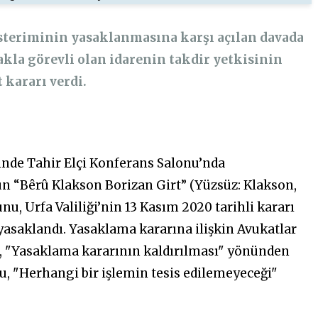
gösteriminin yasaklanmasına karşı açılan davada
kla görevli olan idarenin takdir yetkisinin
 kararı verdi.
inde Tahir Elçi Konferans Salonu’nda
n “Bêrû Klakson Borizan Girt” (Yüzsüz: Klakson,
unu, Urfa Valiliği’nin 13 Kasım 2020 tarihli kararı
 yasaklandı. Yasaklama kararına ilişkin Avukatlar
ne, "Yasaklama kararının kaldırılması" yönünden
u, "Herhangi bir işlemin tesis edilemeyeceği"