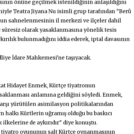
ının önüne geçilmek istenildiğinin anlaşıldığını
niyle Teatra Jiyana Nu isimli grup tarafından "Berû
un sahnelenmesinin il merkezi ve ilçeler dahil
de süresiz olarak yasaklanmasına yönelik tesis
rılık bulunmadığını iddia ederek, iptal davasının
Adliye İdare Mahkemesi'ne taşıyacak.
at Hidayet Enmek, Kürtçe tiyatronun
asaklanması anlamına geldiğini söyledi. Enmek,
 karşı yürütülen asimilasyon politikalarından
 halkı Kürtlerin uğramış olduğu bu baskıcı
 ilkelerine de aykırıdır" diye konuştu.
 tiyatro oyununun salt Kürtçe oynanmasının