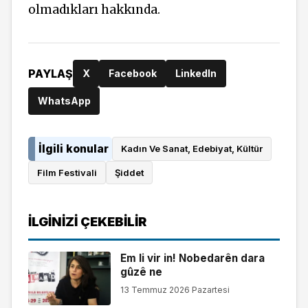
olmadıkları hakkında.
PAYLAŞ
X
Facebook
LinkedIn
WhatsApp
İlgili konular
Kadın Ve Sanat, Edebiyat, Kültür
Film Festivali
Şiddet
İLGINIZI ÇEKEBILIR
Em li vir in! Nobedarên dara
gûzê ne
13 Temmuz 2026 Pazartesi