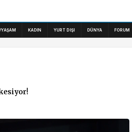
/YAŞAM
KADIN
YURT DIŞI
DÜNYA
FORUM
kesiyor!