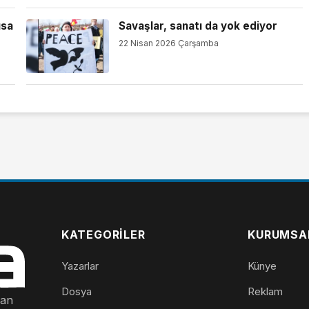
ısa
Savaşlar, sanatı da yok ediyor
22 Nisan 2026 Çarşamba
KATEGORILER
KURUMSA
Yazarlar
Künye
Dosya
Reklam
nan