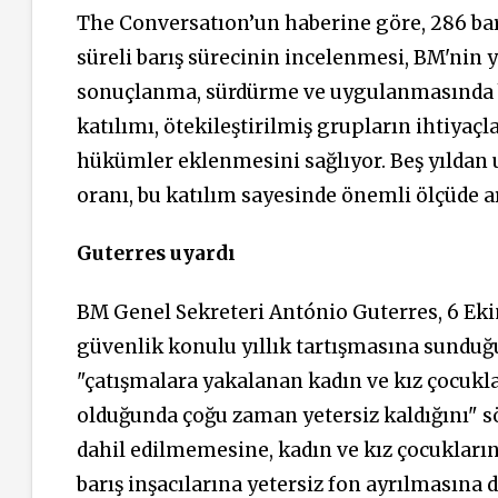
The Conversatıon’un haberine göre, 286 barı
süreli barış sürecinin incelenmesi, BM'nin ye
sonuçlanma, sürdürme ve uygulanmasında be
katılımı, ötekileştirilmiş grupların ihtiy
hükümler eklenmesini sağlıyor. Beş yıldan 
oranı, bu katılım sayesinde önemli ölçüde ar
Guterres uyardı
BM Genel Sekreteri António Guterres,
6 Eki
güvenlik konulu yıllık tartışmasına sunduğu
"çatışmalara yakalanan kadın ve kız çocukl
olduğunda çoğu zaman yetersiz kaldığını" sö
dahil edilmemesine, kadın ve kız çocukları
barış inşacılarına yetersiz fon ayrılmasına d