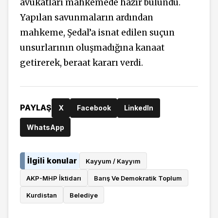
avukatları mahkemede hazır bulundu.
Yapılan savunmaların ardından
mahkeme, Şedal’a isnat edilen suçun
unsurlarının oluşmadığına kanaat
getirerek, beraat kararı verdi.
PAYLAŞ
X
Facebook
LinkedIn
WhatsApp
İlgili konular
Kayyum / Kayyım
AKP-MHP İktidarı
Barış Ve Demokratik Toplum
Kurdistan
Belediye