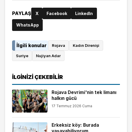
PAYLAŞ
X
Facebook
LinkedIn
WhatsApp
İlgili konular
Rojava
Kadın Direnişi
Suriye
Nujiyan Adar
İLGINIZI ÇEKEBILIR
Rojava Devrimi'nin tek limanı
halkın gücü
17 Temmuz 2026 Cuma
Erkeksiz köy: Burada
yaşayabiliyorum