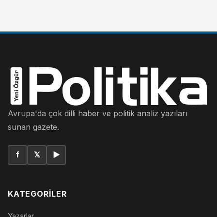
Avrupa'da çok dilli haber ve politik analiz yazıları
sunan gazete.
f
𝕏
▶
KATEGORILER
Yazarlar