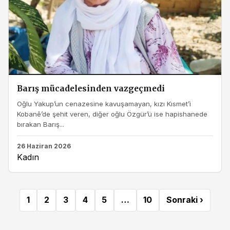
Barış mücadelesinden vazgeçmedi
Oğlu Yakup’un cenazesine kavuşamayan, kızı Kısmet’i
Kobanê’de şehit veren, diğer oğlu Özgür’ü ise hapishanede
bırakan Barış...
26 Haziran 2026
Kadın
1
2
3
4
5
…
10
Sonraki ›