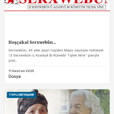
Hoşçakal Serxwebûn...
Serxwebûn, 44 yıllık yayın hayatını Mayıs sayısıyla noktaladı.
“Ji Serxwebûn û Azadiyê Bi Rûmettir Tiştek Nîne” şiarıyla
yola...
11 Haziran 2025
Dosya
TOPLUM/YAŞAM