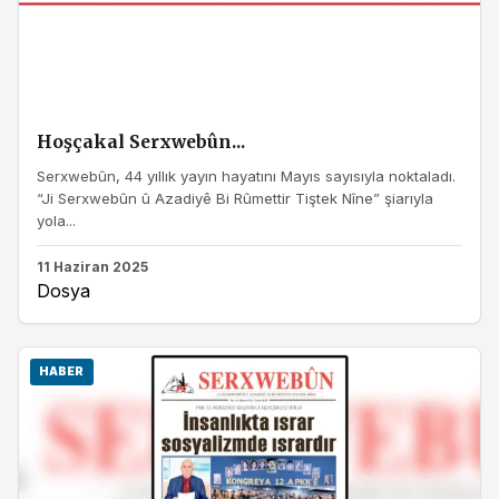
Hoşçakal Serxwebûn...
Serxwebûn, 44 yıllık yayın hayatını Mayıs sayısıyla noktaladı.
“Ji Serxwebûn û Azadiyê Bi Rûmettir Tiştek Nîne” şiarıyla
yola...
11 Haziran 2025
Dosya
HABER