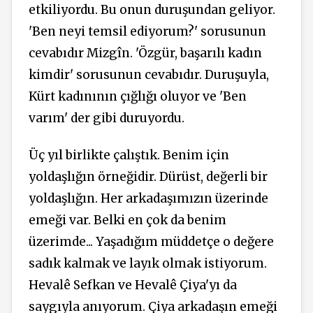
etkiliyordu. Bu onun duruşundan geliyor.
'Ben neyi temsil ediyorum?' sorusunun
cevabıdır Mizgîn. 'Özgür, başarılı kadın
kimdir' sorusunun cevabıdır. Duruşuyla,
Kürt kadınının çığlığı oluyor ve 'Ben
varım' der gibi duruyordu.
Üç yıl birlikte çalıştık. Benim için
yoldaşlığın örneğidir. Dürüst, değerli bir
yoldaşlığın. Her arkadaşımızın üzerinde
emeği var. Belki en çok da benim
üzerimde... Yaşadığım müddetçe o değere
sadık kalmak ve layık olmak istiyorum.
Hevalê Sefkan ve Hevalê Çiya'yı da
saygıyla anıyorum. Çiya arkadaşın emeği