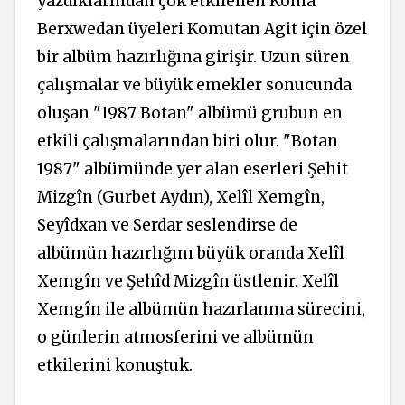
yazdıklarından çok etkilenen Koma
Berxwedan üyeleri Komutan Agit için özel
bir albüm hazırlığına girişir. Uzun süren
çalışmalar ve büyük emekler sonucunda
oluşan "1987 Botan" albümü grubun en
etkili çalışmalarından biri olur. "Botan
1987" albümünde yer alan eserleri Şehit
Mizgîn (Gurbet Aydın), Xelîl Xemgîn,
Seyîdxan ve Serdar seslendirse de
albümün hazırlığını büyük oranda Xelîl
Xemgîn ve Şehîd Mizgîn üstlenir. Xelîl
Xemgîn ile albümün hazırlanma sürecini,
o günlerin atmosferini ve albümün
etkilerini konuştuk.