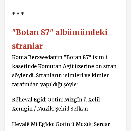
* * *
"Botan 87" albümündeki
stranlar
Koma Berxwedan'ın "Botan 87" isimli
kasetinde Komutan Agit üzerine on stran
söylendi. Stranların isimleri ve kimler
tarafından yapıldığı şöyle:
Rêheval Egîd: Gotin: Mizgîn û Xelîl
Xemgîn / Muzîk: Şehîd Sefkan
Hevalê Mi Egîdo: Gotin û Muzîk: Serdar