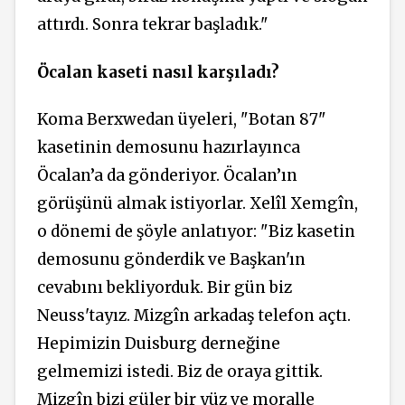
attırdı. Sonra tekrar başladık."
Öcalan kaseti nasıl karşıladı?
Koma Berxwedan üyeleri, "Botan 87"
kasetinin demosunu hazırlayınca
Öcalan’a da gönderiyor. Öcalan’ın
görüşünü almak istiyorlar. Xelîl Xemgîn,
o dönemi de şöyle anlatıyor: "Biz kasetin
demosunu gönderdik ve Başkan'ın
cevabını bekliyorduk. Bir gün biz
Neuss'tayız. Mizgîn arkadaş telefon açtı.
Hepimizin Duisburg derneğine
gelmemizi istedi. Biz de oraya gittik.
Mizgîn bizi güler bir yüz ve moralle