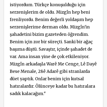
istiyordum. Türkçe konuşulduğu için
serzenişlerim de oldu. Mizgîn hep beni
frenliyordu. Benim değerli yoldaşım hep
serzenişlerime derman oldu. Mizgîn'in
şahadetini bizim gazeteden öğrendim.
Benim için zor bir süreçti. Sanki bir ağaç
başıma düştü. Savaştır, içinde şahadet de
var. Ama insan yine de çok etkileniyor.
Mizgîn arkadaşla Warê Me Cenge, Lê Dayê
Bese Menale, 28ê Adarê gibi stranlarda
düet yaptık. Onlar benim için kutsal
hatıralardır. Ölünceye kadar bu hatıralara
sadık kalacağım."