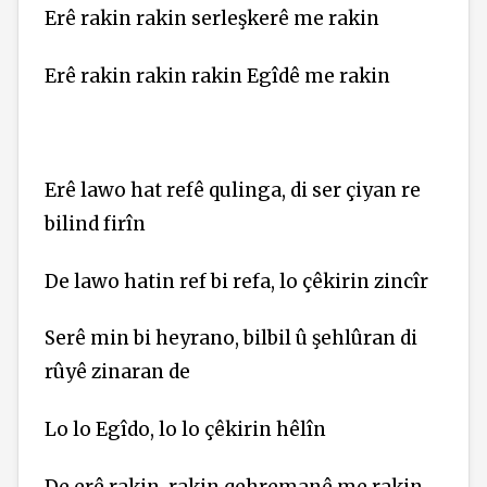
Erê rakin rakin serleşkerê me rakin
Erê rakin rakin rakin Egîdê me rakin
Erê lawo hat refê qulinga, di ser çiyan re
bilind firîn
De lawo hatin ref bi refa, lo çêkirin zincîr
Serê min bi heyrano, bilbil û şehlûran di
rûyê zinaran de
Lo lo Egîdo, lo lo çêkirin hêlîn
De erê rakin, rakin qehremanê me rakin