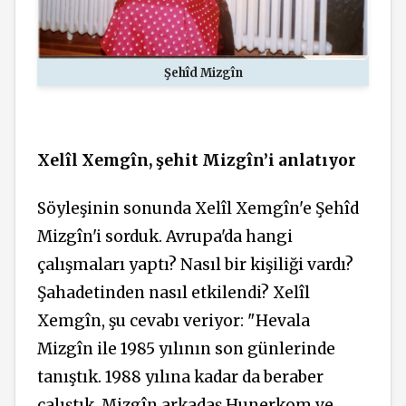
Şehîd Mizgîn
Xelîl Xemgîn, şehit Mizgîn’i anlatıyor
Söyleşinin sonunda Xelîl Xemgîn'e Şehîd
Mizgîn'i sorduk. Avrupa'da hangi
çalışmaları yaptı? Nasıl bir kişiliği vardı?
Şahadetinden nasıl etkilendi? Xelîl
Xemgîn, şu cevabı veriyor: "Hevala
Mizgîn ile 1985 yılının son günlerinde
tanıştık. 1988 yılına kadar da beraber
çalıştık. Mizgîn arkadaş Hunerkom ve