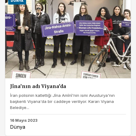
DÜNYA
Jîna’nın adı Viyana’da
İran polisinin katlettiği Jîna Amînî'nin ismi Avusturya'nın
başkenti Viyana'da bir caddeye veriliyor. Kararı Viyana
Belediye...
16 Mayıs 2023
Dünya