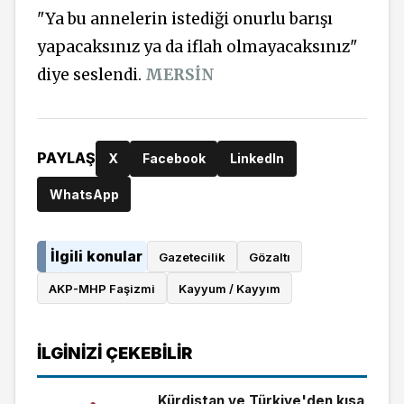
"Ya bu annelerin istediği onurlu barışı
yapacaksınız ya da iflah olmayacaksınız"
diye seslendi.
MERSİN
PAYLAŞ
X
Facebook
LinkedIn
WhatsApp
İlgili konular
Gazetecilik
Gözaltı
AKP-MHP Faşizmi
Kayyum / Kayyım
İLGINIZI ÇEKEBILIR
Kürdistan ve Türkiye'den kısa