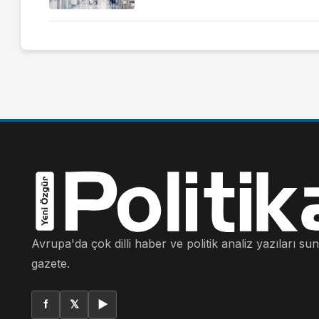
Avrupa'da çok dilli haber ve politik analiz yazıları su
gazete.
f
𝕏
▶