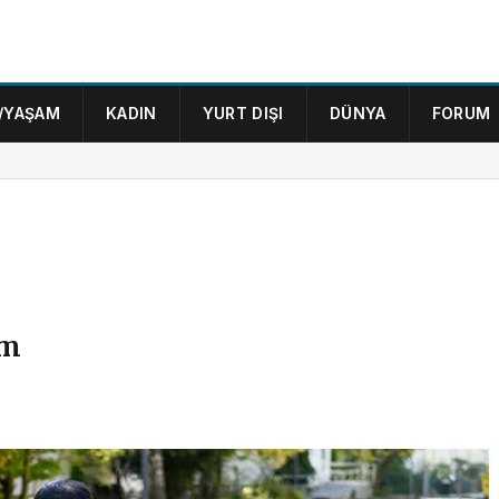
/YAŞAM
KADIN
YURT DIŞI
DÜNYA
FORUM
em