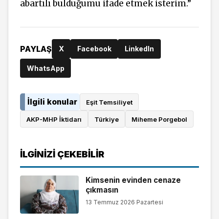
abartılı bulduğumu ifade etmek isterim.”
PAYLAŞ
X
Facebook
LinkedIn
WhatsApp
İlgili konular
Eşit Temsiliyet
AKP-MHP İktidarı
Türkiye
Miheme Porgebol
İLGINIZI ÇEKEBILIR
Kimsenin evinden cenaze
çıkmasın
13 Temmuz 2026 Pazartesi