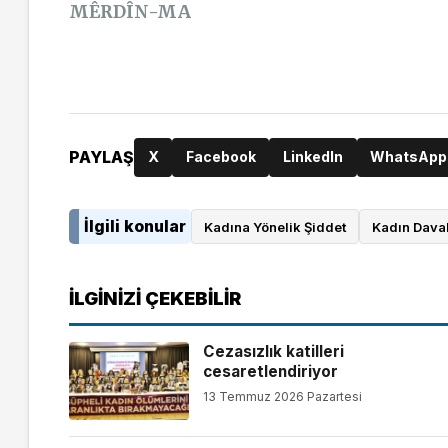
MÊRDÎN-MA
PAYLAŞ
X
Facebook
LinkedIn
WhatsApp
İlgili konular
Kadına Yönelik Şiddet
Kadın Daval
İLGINIZI ÇEKEBILIR
Cezasızlık katilleri
cesaretlendiriyor
13 Temmuz 2026 Pazartesi