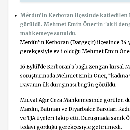
Mêrdîn’in Kerboran ilçesinde katledilen
görüldü. Mehmet Emin Öner'in "akli deng
mahkemeye sunuldu.
Mêrdîn’in Kerboran (Dargeçit) ilçesinde 34 
gerekçesiyle evli olduğu Mehmet Emin Öner t
16 Eylül’de Kerboran’a bağlı Zengan kırsal 
soruşturmada Mehmet Emin Öner, “kadına ve
Davanın ilk duruşması bugün görüldü.
Midyat Ağır Ceza Mahkemesinde görülen duru
Mardin, Batman ve Diyarbakır Baroları Kadı
ve TJA üyeleri takip etti. Duruşmada sanık Ö
tedavi gördüğü gerekçesiyle getirilmedi.