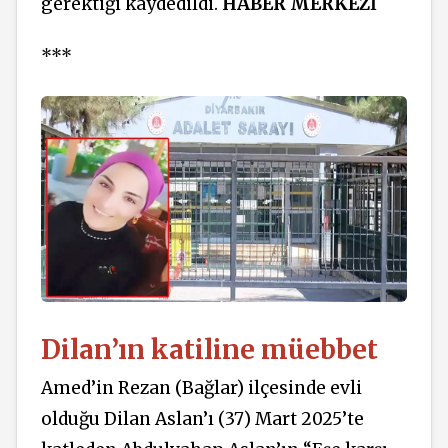
gerektiği kaydedildi.
HABER
MERKEZİ
***
Dilan’ın katiline müebbet
Amed’in Rezan (Bağlar) ilçesinde evli
olduğu Dilan Aslan’ı (37) Mart 2025’te