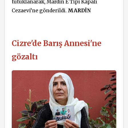
tutuklanarak, Mardin E Tipi Kapalı
Cezaevi’ne gönderildi.
MARDİN
Cizre'de Barış Annesi'ne
gözaltı