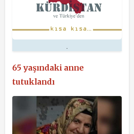
.
65 yaşındaki anne
tutuklandı