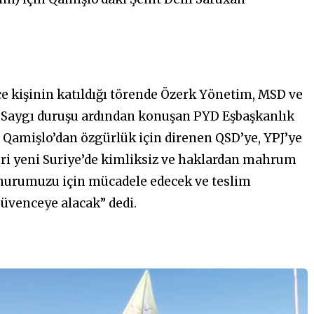
rce kişinin katıldığı törende Özerk Yönetim, MSD ve
u. Saygı duruşu ardından konuşan PYD Eşbaşkanlık
i Qamişlo’dan özgürlük için direnen QSD’ye, YPJ’ye
eri yeni Suriye’de kimliksiz ve haklardan mahrum
onurumuzu için mücadele edecek ve teslim
güvenceye alacak” dedi.