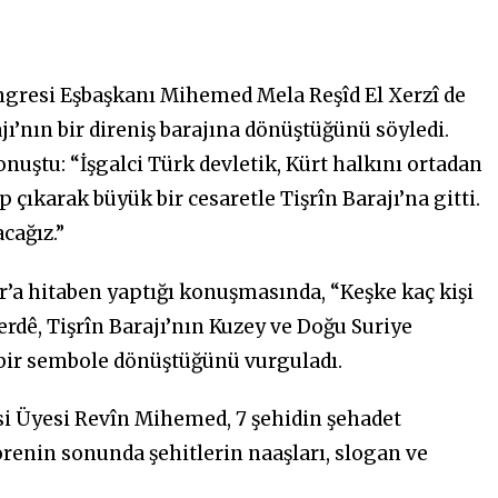
gresi Eşbaşkanı Mihemed Mela Reşîd El Xerzî de
ı’nın bir direniş barajına dönüştüğünü söyledi.
nuştu: “İşgalci Türk devletik, Kürt halkını ortadan
 çıkarak büyük bir cesaretle Tişrîn Barajı’na gitti.
cağız.”
r’a hitaben yaptığı konuşmasında, “Keşke kaç kişi
erdê, Tişrîn Barajı’nın Kuzey ve Doğu Suriye
 bir sembole dönüştüğünü vurguladı.
si Üyesi Revîn Mihemed, 7 şehidin şehadet
örenin sonunda şehitlerin naaşları, slogan ve