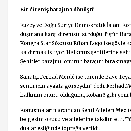
Bir direniş barajına dönüştü
Kuzey ve Doğu Suriye Demokratik İslam Kon
düşmana karşı direnişin sürdüğü Tişrîn Baraj
Kongra Star Sözcüsü Rîhan Loqo ise şöyle ko
kaldırmak istiyor. Halkımız şehitlerine sahip
Şehitler barajını, onurun barajını bırakmaya
Sanatçı Ferhad Merdê ise törende Bave Teya
senin için ayakta görseydin” dedi. Ferhad M
halkının onuru olduğunu, Kobanê gibi yeni
Konuşmaların ardından Şehit Aileleri Mecli
belgesini okudu ve ailelerine takdim etti. T
dualar eşliğinde toprağa verildi.