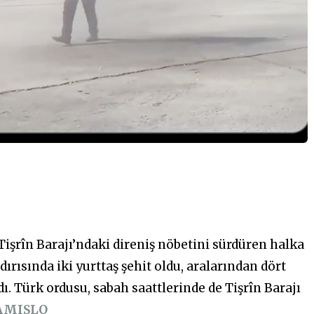
işrîn Barajı’ndaki direniş nöbetini sürdüren halka
dırısında iki yurttaş şehit oldu, aralarından dört
ı. Türk ordusu, sabah saattlerinde de Tişrîn Barajı
AMIŞLO