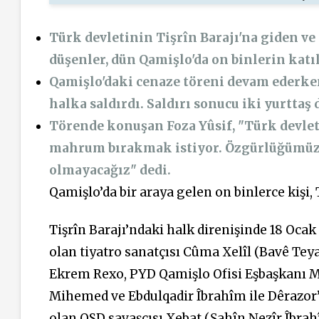
Türk devletinin Tişrîn Barajı'na giden ve
düşenler, dün Qamişlo'da on binlerin katıl
Qamişlo'daki cenaze töreni devam ederken 
halka saldırdı. Saldırı sonucu iki yurttaş 
Törende konuşan Foza Yûsif, "Türk devlet
mahrum bırakmak istiyor. Özgürlüğümüz 
olmayacağız" dedi.
Qamişlo’da bir araya gelen on binlerce kişi, 
Tişrîn Barajı’ndaki halk direnişinde 18 Ocak
olan tiyatro sanatçısı Cûma Xelîl (Bavê Teya
Ekrem Rexo, PYD Qamişlo Ofisi Eşbaşkanı M
Mihemed ve Ebdulqadir Îbrahîm ile Dêrazor’d
olan QSD savaşçısı Xebat (Şahîn Nezîr Îbrah