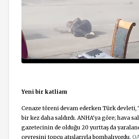
Yeni bir katliam
Cenaze töreni devam ederken Türk devleti, T
bir kez daha saldırdı. ANHA'ya göre; hava sal
gazetecinin de olduğu 20 yurttaş da yaraland
çevresini topçu atışlarıyla bombalıyordu.
Q