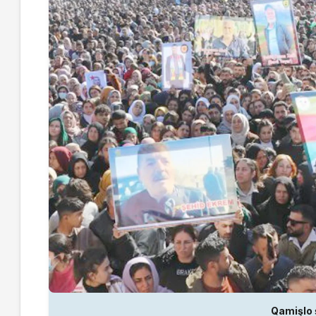
Qamişlo ş