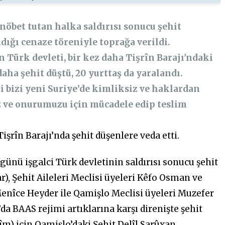
 nöbet tutan halka saldırısı sonucu şehit
dığı cenaze töreniyle toprağa verildi.
Türk devleti, bir kez daha Tişrîn Barajı'ndaki
daha şehit düştü, 20 yurttaş da yaralandı.
i bizi yeni Suriye’de kimliksiz ve haklardan
ve onurumuzu için mücadele edip teslim
Tişrîn Barajı’nda şehit düşenlere veda etti.
 günü işgalci Türk devletinin saldırısı sonucu şehit
r), Şehit Aileleri Meclisi üyeleri Kêfo Osman ve
enîce Heyder ile Qamişlo Meclisi üyeleri Muzefer
a BAAS rejimi artıklarına karşı direnişte şehit
îm) için Qamişlo’daki Şehit Delîl Sarûxan