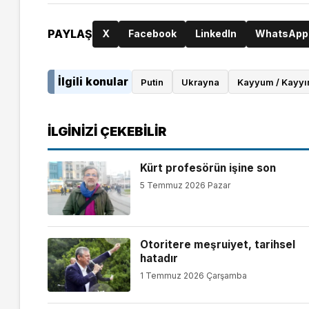
PAYLAŞ
X
Facebook
LinkedIn
WhatsApp
İlgili konular
Putin
Ukrayna
Kayyum / Kayy
İLGINIZI ÇEKEBILIR
Kürt profesörün işine son
5 Temmuz 2026 Pazar
Otoritere meşruiyet, tarihsel
hatadır
1 Temmuz 2026 Çarşamba