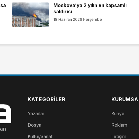
ısa
Moskova’ya 2 yılın en kapsamlı
saldırısı
18 Haziran 2026 Perşembe
KATEGORILER
KURUMSA
Yazarlar
Künye
Dosya
Reklam
nan
Kültür/Sanat
İletişim