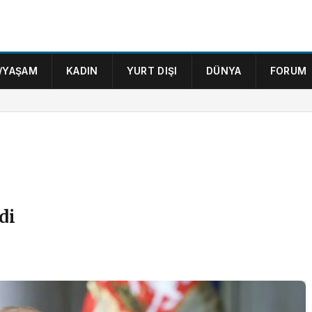
/YAŞAM
KADIN
YURT DIŞI
DÜNYA
FORUM
di