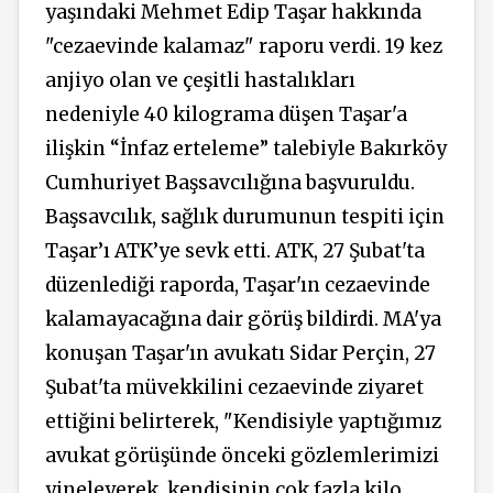
yaşındaki Mehmet Edip Taşar hakkında
"cezaevinde kalamaz" raporu verdi. 19 kez
anjiyo olan ve çeşitli hastalıkları
nedeniyle 40 kilograma düşen Taşar'a
ilişkin “İnfaz erteleme” talebiyle Bakırköy
Cumhuriyet Başsavcılığına başvuruldu.
Başsavcılık, sağlık durumunun tespiti için
Taşar’ı ATK’ye sevk etti. ATK, 27 Şubat'ta
düzenlediği raporda, Taşar'ın cezaevinde
kalamayacağına dair görüş bildirdi. MA'ya
konuşan Taşar'ın avukatı Sidar Perçin, 27
Şubat'ta müvekkilini cezaevinde ziyaret
ettiğini belirterek, "Kendisiyle yaptığımız
avukat görüşünde önceki gözlemlerimizi
yineleyerek, kendisinin çok fazla kilo