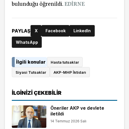
bulunduğu öğrenildi.
EDİRNE
PAYLAŞ
X
Facebook
LinkedIn
WhatsApp
İlgili konular
Hasta tutsaklar
Siyasi Tutsaklar
AKP-MHP İktidarı
İLGINIZI ÇEKEBILIR
Öneriler AKP ve devlete
iletildi
14 Temmuz 2026 Salı