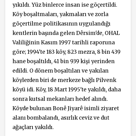
yıkıldı. Yüz binlerce insan ise göçertildi.
Köy boşaltmaları, yakmaları ve zorla
göçertilme politikasının uygulandığı
kentlerin başında gelen Dêrsim'de, OHAL
Valiliğinin Kasım 1997 tarihli raporuna
göre; 1994'te 183 köy, 823 mezra, 8 bin 439
hane boşaltıldı, 41 bin 939 kişi yerinden
edildi. O dönem boşaltılan ve yakılan
köylerden biri de merkeze bağlı Pilvenk
köyü idi. Köy, 18 Mart 1995'te yakıldı, daha
sonra kutsal mekanları hedef alındı.
Köyde bulunan Bonê Jiyarê isimli ziyaret
alanı
bombalandı, asırlık
ceviz ve dut
ağaçları yakıldı.