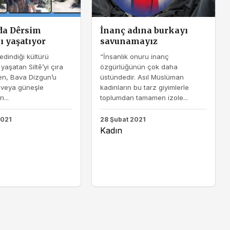
da Dêrsim
İnanç adına burkayı
ı yaşatıyor
savunamayız
edindiği kültürü
“İnsanlık onuru inanç
yaşatan Siltê’yi çıra
özgürlüğünün çok daha
en, Bava Dizgun’u
üstündedir. Asıl Müslüman
 veya güneşle
kadınların bu tarz giyimlerle
...
toplumdan tamamen izole...
2021
28 Şubat 2021
Kadın