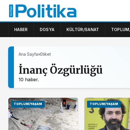
HABER
DOSYA
KÜLTÜR/SANAT
TOPLUM
Ana Sayfa
»
Etiket
İnanç Özgürlüğü
10 haber.
TOPLUM/YAŞAM
TOPLUM/YAŞAM