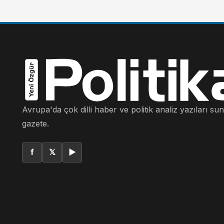
Avrupa'da çok dilli haber ve politik analiz yazıları su
gazete.
f
𝕏
▶