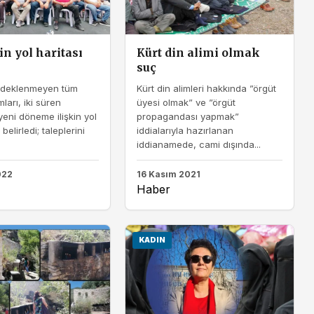
in yol haritası
Kürt din alimi olmak
suç
yedeklenmeyen tüm
Kürt din alimleri hakkında ”örgüt
ları, iki süren
üyesi olmak” ve ”örgüt
yeni döneme ilişkin yol
propagandası yapmak”
 belirledi; taleplerini
iddialarıyla hazırlanan
iddianamede, cami dışında...
022
16 Kasım 2021
Haber
KADIN