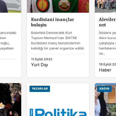
Kurdistani inançlar
Aleviler
buluştu
net
inancındaki
Bielefeld Demokratik Kürt
İktidara 
eken
Toplum Merkezi’nde (DKTM)
Alevi kurum
noğlu,
Kurdistani inanç temsilcilerinin
çalıştayla 
yaşatılan
katıldığı bir panel organize edildi.
haritalarını
ve...
11 Eylül 2023
Yurt Dışı
19 Eylül 2
Haber
YAZARLAR
KADIN