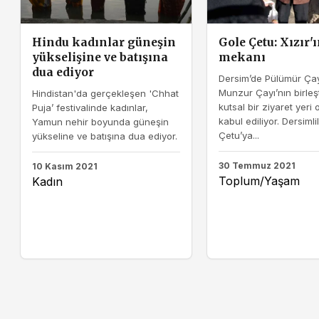
Hindu kadınlar güneşin
Gole Çetu: Xızır'
yükselişine ve batışına
mekanı
dua ediyor
Dersim’de Pülümür Çay
Munzur Çayı’nın birleşt
Hindistan'da gerçekleşen 'Chhat
kutsal bir ziyaret yeri 
Puja’ festivalinde kadınlar,
kabul ediliyor. Dersimli
Yamun nehir boyunda güneşin
Çetu’ya...
yükseline ve batışına dua ediyor.
30 Temmuz 2021
10 Kasım 2021
Toplum/Yaşam
Kadın