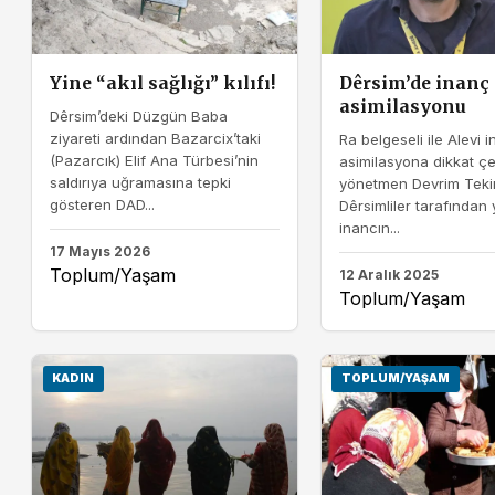
Yine “akıl sağlığı” kılıfı!
Dêrsim’de inanç
asimilasyonu
Dêrsim’deki Düzgün Baba
ziyareti ardından Bazarcix’taki
Ra belgeseli ile Alevi 
(Pazarcık) Elif Ana Türbesi’nin
asimilasyona dikkat ç
saldırıya uğramasına tepki
yönetmen Devrim Teki
gösteren DAD...
Dêrsimliler tarafından 
inancın...
17 Mayıs 2026
Toplum/Yaşam
12 Aralık 2025
Toplum/Yaşam
KADIN
TOPLUM/YAŞAM