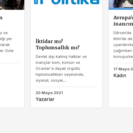
ın
Avrupa'
inancın
ı ve
Dêrsim’de 
iği yer
Köln’de de 
İktidar mı?
olarak
uyandırırk
Toplumsallık mı?
ler Gole
çağırırken
Devlet dışı kalmış halklar ve
konuşurken
inançlar kom, komün ve
Ocaxlar'a dayalı örgütlü
17 Mayıs 
toplumsallıkları sayesinde,
Kadın
siyasal, sosyal,...
20 Mayıs 2021
Yazarlar