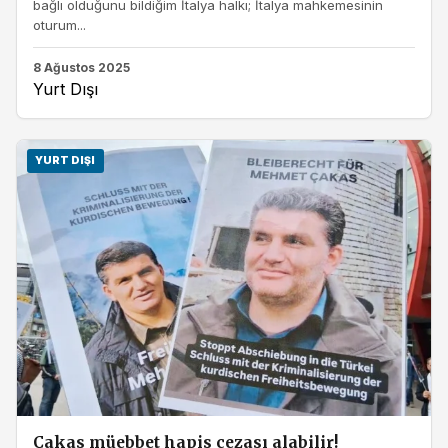
bağlı olduğunu bildiğim İtalya halkı; İtalya mahkemesinin
oturum...
8 Ağustos 2025
Yurt Dışı
YURT DIŞI
Çakas müebbet hapis cezası alabilir!