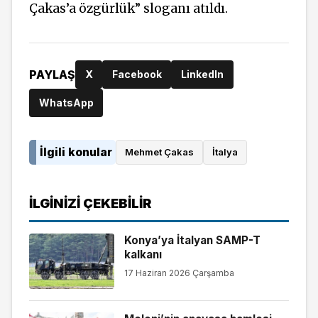
Çakas’a özgürlük” sloganı atıldı.
PAYLAŞ
X
Facebook
LinkedIn
WhatsApp
İlgili konular
Mehmet Çakas
İtalya
İLGINIZI ÇEKEBILIR
Konya’ya İtalyan SAMP-T
kalkanı
17 Haziran 2026 Çarşamba