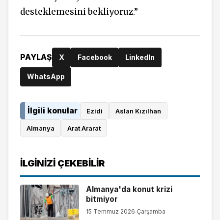
desteklemesini bekliyoruz.”
PAYLAŞ
X
Facebook
LinkedIn
WhatsApp
İlgili konular
Ezidi
Aslan Kızılhan
Almanya
Arat Ararat
İLGINIZI ÇEKEBILIR
Almanya'da konut krizi
bitmiyor
15 Temmuz 2026 Çarşamba