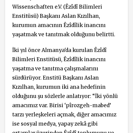
Wissenschaften e.V. (Êzîdî Bilimleri
Enstitüsü) Başkanı Aslan Kızılhan,
kurumun amacının Êzîdîlik inancını
yaşatmak ve tanıtmak olduğunu belirtti.
İki yıl önce Almanya'da kurulan Êzîdî
Bilimleri Enstitüsü, Êzîdîlik inancını
yaşatma
ve
tanıtma
çalışmalarını
sürdürüyor. Enstitü Başkanı Aslan
Kızılhan, kurumun iki ana
hedefinin
olduğunu şu sözlerle anlatıyor: “İki yönlü
amacımız var. Birisi ‘pîrozgeh-mabed’
tarzı yerleşkeleri açmak, diğer amacımız
ise sosyal medya, yapay zekâ gibi
ortamlar üzerinden Êzîdî toplumunu ve