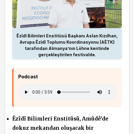
Êzîdî Bilimleri Enstitüsü Başkanı Aslan Kızılhan,
Avrupa Êzîdî Toplumu Koordinasyonu (AÊTK)
tarafından Almanya’nın Löhne kentinde
gerçekleştirilen festivalde.
Podcast
Êzîdî Bilimleri Enstitüsü, Amûdê’de
dokuz mekandan oluşacak bir