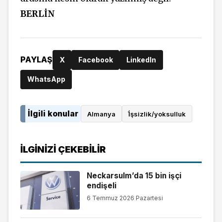
BERLİN
PAYLAŞ
X
Facebook
LinkedIn
WhatsApp
İlgili konular
Almanya
İ̇şsizlik/yoksulluk
İLGINIZI ÇEKEBILIR
Neckarsulm’da 15 bin işçi
endişeli
6 Temmuz 2026 Pazartesi